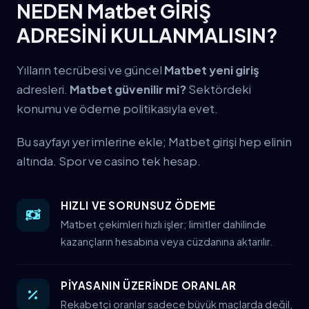
NEDEN Matbet GİRİŞ
ADRESİNİ KULLANMALISIN?
Yılların tecrübesi ve güncel
Matbet yeni giriş
adresleri.
Matbet güvenilir mi?
Sektördeki
konumu ve ödeme politikasıyla evet.
Bu sayfayı yer imlerine ekle; Matbet girişi hep elinin
altında. Spor ve casino tek hesap.
HIZLI VE SORUNSUZ ÖDEME
Matbet çekimleri hızlı işler; limitler dahilinde
kazançların hesabına veya cüzdanına aktarılır.
PİYASANIN ÜZERİNDE ORANLAR
Rekabetçi oranlar sadece büyük maçlarda değil,