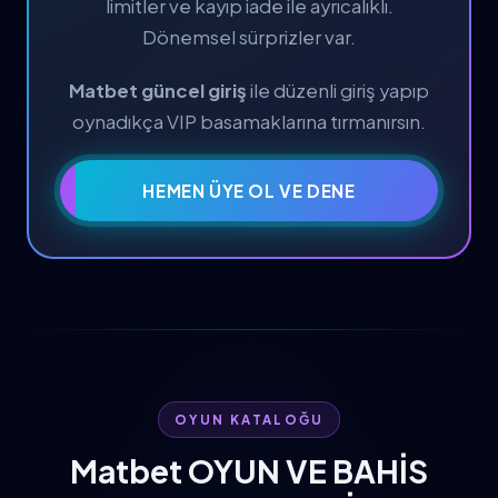
limitler ve kayıp iade ile ayrıcalıklı.
Dönemsel sürprizler var.
Matbet güncel giriş
ile düzenli giriş yapıp
oynadıkça VIP basamaklarına tırmanırsın.
HEMEN ÜYE OL VE DENE
OYUN KATALOĞU
Matbet OYUN VE BAHİS