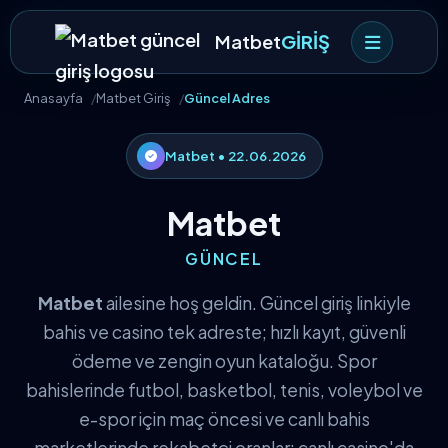
Matbet
GİRİŞ
Anasayfa
Matbet Giriş
Güncel Adres
Matbet • 22.06.2026
Matbet
GÜNCEL
Matbet
ailesine hoş geldin. Güncel giriş linkiyle
bahis ve casino tek adreste; hızlı kayıt, güvenli
ödeme ve zengin oyun kataloğu. Spor
bahislerinde futbol, basketbol, tenis, voleybol ve
e-spor için maç öncesi ve canlı bahis
marketlerinde rekabetçi oranlar; canlı casino'da