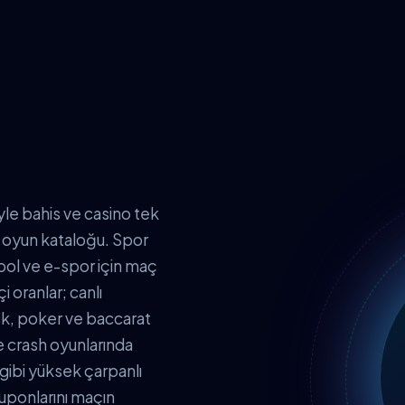
iyle bahis ve casino tek
n oyun kataloğu. Spor
bol ve e-spor için maç
 oranlar; canlı
ck, poker ve baccarat
e crash oyunlarında
ibi yüksek çarpanlı
kuponlarını maçın