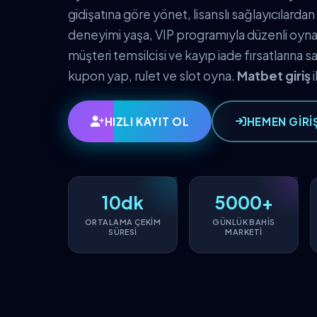
gidişatına göre yönet, lisanslı sağlayıcılardan
deneyimi yaşa, VIP programıyla düzenli oyna
müşteri temsilcisi ve kayıp iade fırsatlarına sa
kupon yap, rulet ve slot oyna.
Matbet giriş
i
HIZLI KAYIT OL
HEMEN GİRİ
10dk
5000+
ORTALAMA ÇEKİM
GÜNLÜK BAHİS
SÜRESİ
MARKETİ