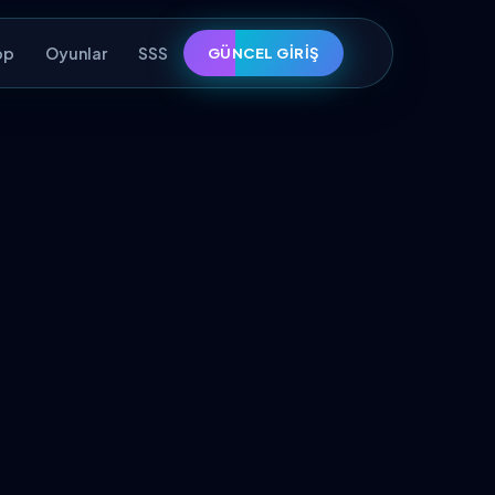
pp
Oyunlar
SSS
GÜNCEL GİRİŞ