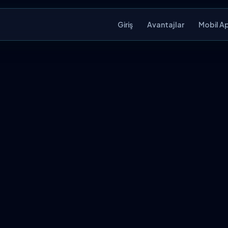
Giriş
Avantajlar
Mobil A