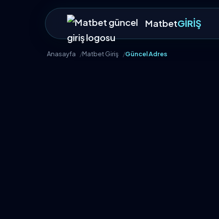
Matbet
GİRİŞ
Anasayfa
Matbet Giriş
Güncel Adres