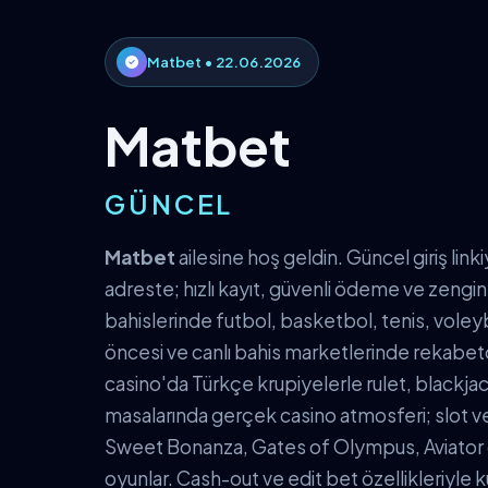
Matbet • 22.06.2026
Matbet
GÜNCEL
Matbet
ailesine hoş geldin. Güncel giriş link
adreste; hızlı kayıt, güvenli ödeme ve zengi
bahislerinde futbol, basketbol, tenis, voley
öncesi ve canlı bahis marketlerinde rekabetçi
casino'da Türkçe krupiyelerle rulet, blackja
masalarında gerçek casino atmosferi; slot v
Sweet Bonanza, Gates of Olympus, Aviator g
oyunlar. Cash-out ve edit bet özellikleriyle 