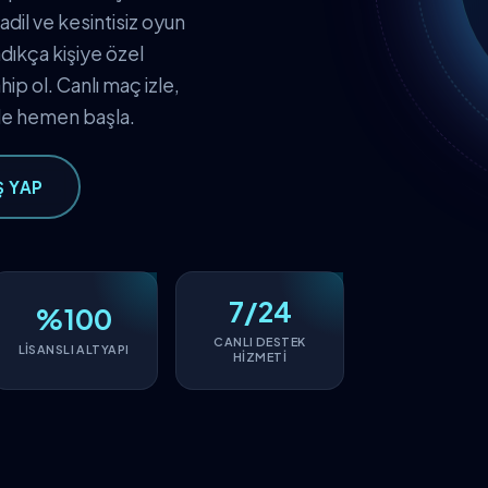
 adil ve kesintisiz oyun
dıkça kişiye özel
hip ol. Canlı maç izle,
le hemen başla.
Ş YAP
7/24
%100
CANLI DESTEK
LİSANSLI ALTYAPI
HİZMETİ