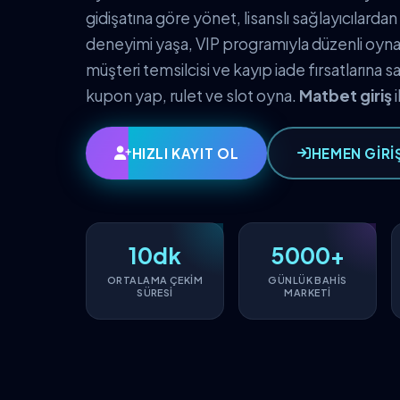
gidişatına göre yönet, lisanslı sağlayıcılardan
deneyimi yaşa, VIP programıyla düzenli oyna
müşteri temsilcisi ve kayıp iade fırsatlarına sa
kupon yap, rulet ve slot oyna.
Matbet giriş
i
HIZLI KAYIT OL
HEMEN GİRİ
10dk
5000+
ORTALAMA ÇEKİM
GÜNLÜK BAHİS
SÜRESİ
MARKETİ