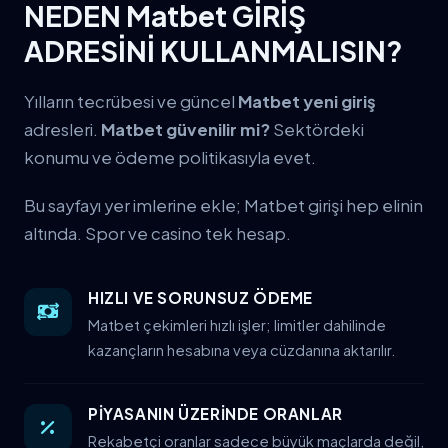
NEDEN Matbet GİRİŞ
ADRESİNİ KULLANMALISIN?
Yılların tecrübesi ve güncel
Matbet yeni giriş
adresleri.
Matbet güvenilir mi?
Sektördeki
konumu ve ödeme politikasıyla evet.
Bu sayfayı yer imlerine ekle; Matbet girişi hep elinin
altında. Spor ve casino tek hesap.
HIZLI VE SORUNSUZ ÖDEME
Matbet çekimleri hızlı işler; limitler dahilinde
kazançların hesabına veya cüzdanına aktarılır.
PİYASANIN ÜZERİNDE ORANLAR
Rekabetçi oranlar sadece büyük maçlarda değil,