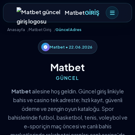
Matbet
GİRİŞ
Anasayfa
Matbet Giriş
Güncel Adres
Matbet • 22.06.2026
Matbet
GÜNCEL
Matbet
ailesine hoş geldin. Güncel giriş linkiyle
bahis ve casino tek adreste; hızlı kayıt, güvenli
ödeme ve zengin oyun kataloğu. Spor
bahislerinde futbol, basketbol, tenis, voleybol ve
e-spor için maç öncesi ve canlı bahis
marketlerinde rekabetçi oranlar; canlı casino'da