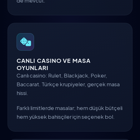
de mevcut.
CANLI CASINO VE MASA
OYUNLARI
Canlı casino: Rulet, Blackjack, Poker,
Baccarat. Türkçe krupiyeler, gerçek masa
hissi.
Farklı limitlerde masalar; hem düşük bütçeli
hem yüksek bahisçiler için seçenek bol.