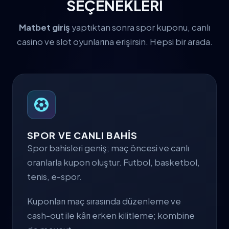
SEÇENEKLERİ
Matbet giriş
yaptıktan sonra spor kuponu, canlı
casino ve slot oyunlarına erişirsin. Hepsi bir arada.
SPOR VE CANLI BAHİS
Spor bahisleri geniş; maç öncesi ve canlı
oranlarla kupon oluştur. Futbol, basketbol,
tenis, e-spor.
Kuponları maç sırasında düzenleme ve
cash-out ile kârı erken kilitleme; kombine