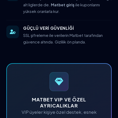
alt liglerde de.
Matbet giriş
ile kuponlarını
yüksek oranlarla kur.
GÜÇLÜ VERİ GÜVENLİĞİ
SSL şifreleme ile verilerin Matbet tarafından
güvence altında. Gizlilik ön planda.
MATBET VIP VE ÖZEL
AYRICALIKLAR
VIP üyeler kişiye özel destek, esnek