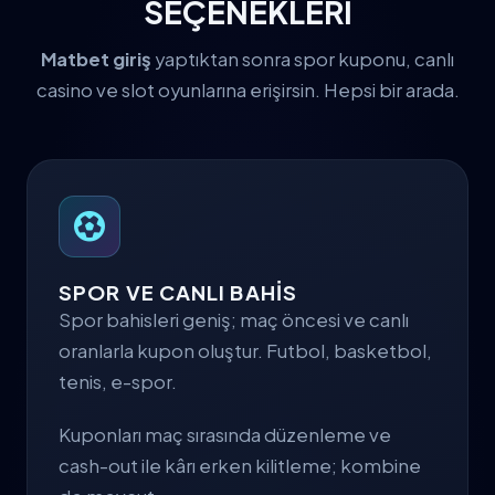
SEÇENEKLERİ
Matbet giriş
yaptıktan sonra spor kuponu, canlı
casino ve slot oyunlarına erişirsin. Hepsi bir arada.
SPOR VE CANLI BAHİS
Spor bahisleri geniş; maç öncesi ve canlı
oranlarla kupon oluştur. Futbol, basketbol,
tenis, e-spor.
Kuponları maç sırasında düzenleme ve
cash-out ile kârı erken kilitleme; kombine