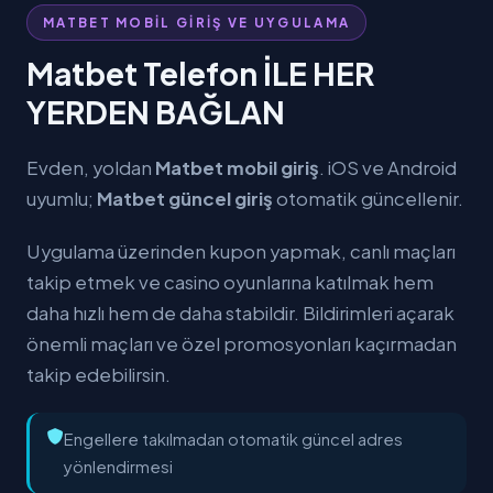
MATBET MOBİL GİRİŞ VE UYGULAMA
Matbet Telefon İLE HER
YERDEN BAĞLAN
Evden, yoldan
Matbet mobil giriş
. iOS ve Android
uyumlu;
Matbet güncel giriş
otomatik güncellenir.
Uygulama üzerinden kupon yapmak, canlı maçları
takip etmek ve casino oyunlarına katılmak hem
daha hızlı hem de daha stabildir. Bildirimleri açarak
önemli maçları ve özel promosyonları kaçırmadan
takip edebilirsin.
Engellere takılmadan otomatik güncel adres
yönlendirmesi