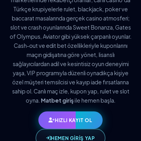
Türkçe krupiyelerle rulet, blackjack, poker ve
baccarat masalarında gerçek casino atmosferi;
slot ve crash oyunlarında Sweet Bonanza, Gates
of Olympus, Aviator gibi yüksek çarpanlı oyunlar.
Cash-out ve edit bet özellikleriyle kuponlarını
maçın gidişatına göre yönet, lisanslı
sağlayıcılardan adil ve kesintisiz oyun deneyimi
yaşa, VIP programıyla düzenli oynadıkça kişiye
özel müşteri temsilcisi ve kayıp iade fırsatlarına
sahip ol. Canlı maç izle, kupon yap, rulet ve slot
oyna.
Matbet giriş
ile hemen başla.
HIZLI KAYIT OL
HEMEN GİRİŞ YAP