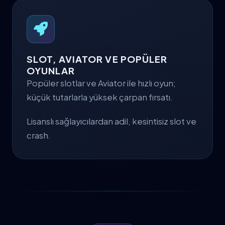
SLOT, AVIATOR VE POPÜLER
OYUNLAR
Popüler slotlar ve Aviator ile hızlı oyun;
küçük tutarlarla yüksek çarpan fırsatı.
Lisanslı sağlayıcılardan adil, kesintisiz slot ve
crash.