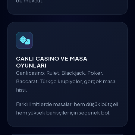
de mevcut.
CANLI CASINO VE MASA
OYUNLARI
Canlı casino: Rulet, Blackjack, Poker,
Baccarat. Türkçe krupiyeler, gerçek masa
hissi.
Farklı limitlerde masalar; hem düşük bütçeli
hem yüksek bahisçiler için seçenek bol.