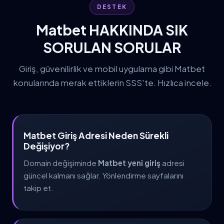
DESTEK
Matbet HAKKINDA SIK
SORULAN SORULAR
Giriş, güvenilirlik ve mobil uygulama gibi Matbet
konularında merak ettiklerin SSS'te. Hızlıca incele.
Matbet Giriş Adresi Neden Sürekli
Değişiyor?
Domain değişiminde
Matbet yeni giriş
adresi
güncel kalmanı sağlar. Yönlendirme sayfalarını
takip et.