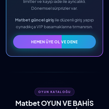
limitler ve kayıp iade ile ayrıcalıklı.
Dönemsel sürprizler var.
Matbet güncel giriş
ile düzenli giriş yapıp
oynadıkça VIP basamaklarına tırmanırsın.
HEMEN ÜYE OL VE DENE
OYUN KATALOĞU
Matbet OYUN VE BAHİS