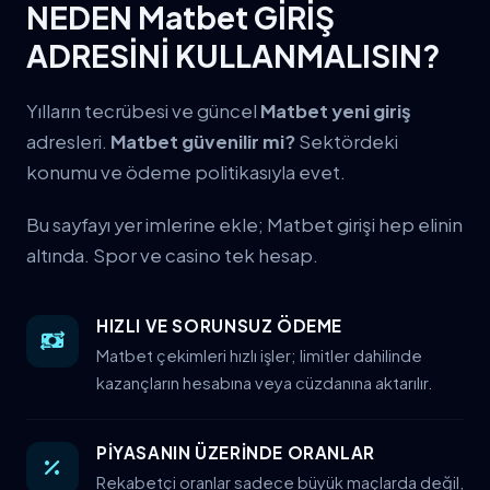
NEDEN Matbet GİRİŞ
ADRESİNİ KULLANMALISIN?
Yılların tecrübesi ve güncel
Matbet yeni giriş
adresleri.
Matbet güvenilir mi?
Sektördeki
konumu ve ödeme politikasıyla evet.
Bu sayfayı yer imlerine ekle; Matbet girişi hep elinin
altında. Spor ve casino tek hesap.
HIZLI VE SORUNSUZ ÖDEME
Matbet çekimleri hızlı işler; limitler dahilinde
kazançların hesabına veya cüzdanına aktarılır.
PİYASANIN ÜZERİNDE ORANLAR
Rekabetçi oranlar sadece büyük maçlarda değil,