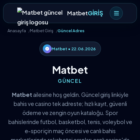
Matbet
GİRİŞ
Anasayfa
Matbet Giriş
Güncel Adres
Matbet • 22.06.2026
Matbet
GÜNCEL
Matbet
ailesine hoş geldin. Güncel giriş linkiyle
bahis ve casino tek adreste; hızlı kayıt, güvenli
ödeme ve zengin oyun kataloğu. Spor
bahislerinde futbol, basketbol, tenis, voleybol ve
e-spor için maç öncesi ve canlı bahis
marketlerinde rekabetçi oranlar; canlı casino'da