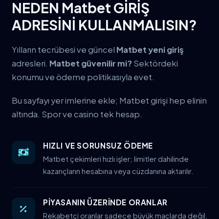
NEDEN Matbet GİRİŞ
ADRESİNİ KULLANMALISIN?
Yılların tecrübesi ve güncel
Matbet yeni giriş
adresleri.
Matbet güvenilir mi?
Sektördeki
konumu ve ödeme politikasıyla evet.
Bu sayfayı yer imlerine ekle; Matbet girişi hep elinin
altında. Spor ve casino tek hesap.
HIZLI VE SORUNSUZ ÖDEME
Matbet çekimleri hızlı işler; limitler dahilinde
kazançların hesabına veya cüzdanına aktarılır.
PİYASANIN ÜZERİNDE ORANLAR
Rekabetçi oranlar sadece büyük maçlarda değil,