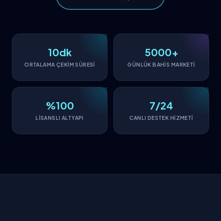
10dk
5000+
ORTALAMA ÇEKİM SÜRESİ
GÜNLÜK BAHİS MARKETİ
%100
7/24
LİSANSLI ALTYAPI
CANLI DESTEK HİZMETİ