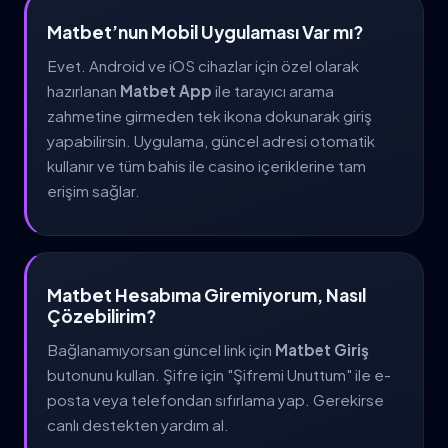
Matbet’nun Mobil Uygulaması Var mı?
Evet. Android ve iOS cihazlar için özel olarak
hazırlanan
Matbet App
ile tarayıcı arama
zahmetine girmeden tek ikona dokunarak giriş
yapabilirsin. Uygulama, güncel adresi otomatik
kullanır ve tüm bahis ile casino içeriklerine tam
erişim sağlar.
Matbet Hesabıma Giremiyorum, Nasıl
Çözebilirim?
Bağlanamıyorsan güncel link için
Matbet Giriş
butonunu kullan. Şifre için "Şifremi Unuttum" ile e-
posta veya telefondan sıfırlama yap. Gerekirse
canlı destekten yardım al.