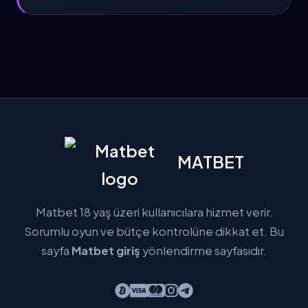
MATBET
Matbet 18 yaş üzeri kullanıcılara hizmet verir.
Sorumlu oyun ve bütçe kontrolüne dikkat et. Bu
sayfa
Matbet giriş
yönlendirme sayfasıdır.