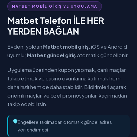
MATBET MOBİL GİRİŞ VE UYGULAMA
Matbet Telefon İLE HER
YERDEN BAĞLAN
Evden, yoldan
Matbet mobil giriş
. iOS ve Android
uyumlu;
Matbet güncel giriş
otomatik güncellenir.
Uygulama üzerinden kupon yapmak, canlı maçları
takip etmek ve casino oyunlarına katılmak hem
daha hızlı hem de daha stabildir. Bildirimleri açarak
önemli maçları ve özel promosyonları kaçırmadan
takip edebilirsin.
Engellere takılmadan otomatik güncel adres
yönlendirmesi