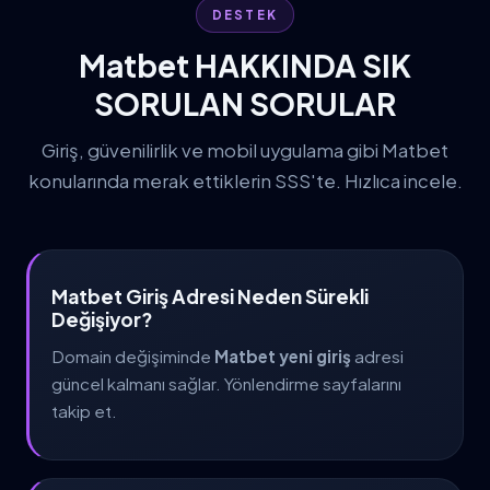
DESTEK
Matbet HAKKINDA SIK
SORULAN SORULAR
Giriş, güvenilirlik ve mobil uygulama gibi Matbet
konularında merak ettiklerin SSS'te. Hızlıca incele.
Matbet Giriş Adresi Neden Sürekli
Değişiyor?
Domain değişiminde
Matbet yeni giriş
adresi
güncel kalmanı sağlar. Yönlendirme sayfalarını
takip et.