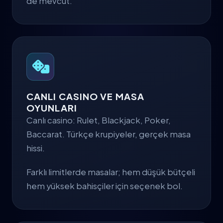
de mevcut.
CANLI CASINO VE MASA
OYUNLARI
Canlı casino: Rulet, Blackjack, Poker,
Baccarat. Türkçe krupiyeler, gerçek masa
hissi.
Farklı limitlerde masalar; hem düşük bütçeli
hem yüksek bahisçiler için seçenek bol.