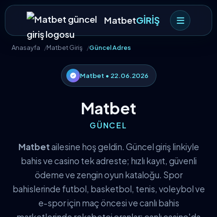
Matbet
GİRİŞ
Anasayfa
Matbet Giriş
Güncel Adres
Matbet • 22.06.2026
Matbet
GÜNCEL
Matbet
ailesine hoş geldin. Güncel giriş linkiyle
bahis ve casino tek adreste; hızlı kayıt, güvenli
ödeme ve zengin oyun kataloğu. Spor
bahislerinde futbol, basketbol, tenis, voleybol ve
e-spor için maç öncesi ve canlı bahis
marketlerinde rekabetçi oranlar; canlı casino'da