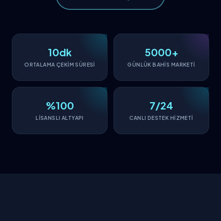
10dk
5000+
ORTALAMA ÇEKİM SÜRESİ
GÜNLÜK BAHİS MARKETİ
%100
7/24
LİSANSLI ALTYAPI
CANLI DESTEK HİZMETİ