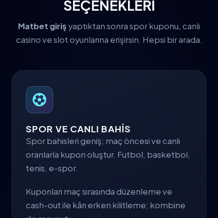
SEÇENEKLERİ
Matbet giriş
yaptıktan sonra spor kuponu, canlı
casino ve slot oyunlarına erişirsin. Hepsi bir arada.
SPOR VE CANLI BAHİS
Spor bahisleri geniş; maç öncesi ve canlı
oranlarla kupon oluştur. Futbol, basketbol,
tenis, e-spor.
Kuponları maç sırasında düzenleme ve
cash-out ile kârı erken kilitleme; kombine