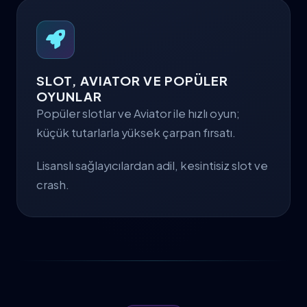
SLOT, AVIATOR VE POPÜLER
OYUNLAR
Popüler slotlar ve Aviator ile hızlı oyun;
küçük tutarlarla yüksek çarpan fırsatı.
Lisanslı sağlayıcılardan adil, kesintisiz slot ve
crash.