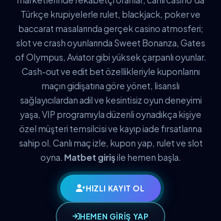
Türkçe krupiyelerle rulet, blackjack, poker ve
baccarat masalarında gerçek casino atmosferi;
slot ve crash oyunlarında Sweet Bonanza, Gates
of Olympus, Aviator gibi yüksek çarpanlı oyunlar.
Cash-out ve edit bet özellikleriyle kuponlarını
maçın gidişatına göre yönet, lisanslı
sağlayıcılardan adil ve kesintisiz oyun deneyimi
yaşa, VIP programıyla düzenli oynadıkça kişiye
özel müşteri temsilcisi ve kayıp iade fırsatlarına
sahip ol. Canlı maç izle, kupon yap, rulet ve slot
oyna.
Matbet giriş
ile hemen başla.
HIZLI KAYIT OL
HEMEN GİRİŞ YAP