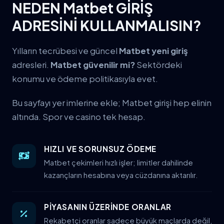
NEDEN Matbet GİRİŞ
ADRESİNİ KULLANMALISIN?
Yılların tecrübesi ve güncel
Matbet yeni giriş
adresleri.
Matbet güvenilir mi?
Sektördeki
konumu ve ödeme politikasıyla evet.
Bu sayfayı yer imlerine ekle; Matbet girişi hep elinin
altında. Spor ve casino tek hesap.
HIZLI VE SORUNSUZ ÖDEME
Matbet çekimleri hızlı işler; limitler dahilinde
kazançların hesabına veya cüzdanına aktarılır.
PİYASANIN ÜZERİNDE ORANLAR
Rekabetçi oranlar sadece büyük maçlarda değil,