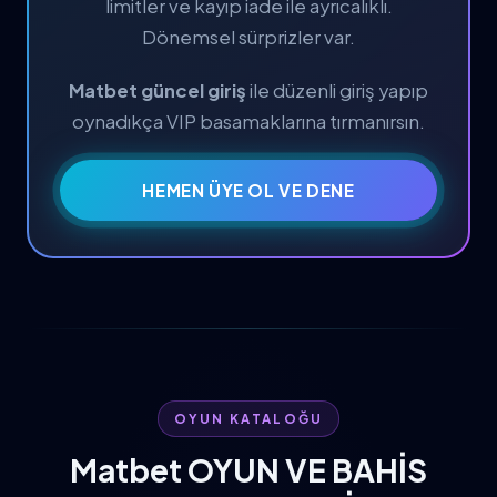
limitler ve kayıp iade ile ayrıcalıklı.
Dönemsel sürprizler var.
Matbet güncel giriş
ile düzenli giriş yapıp
oynadıkça VIP basamaklarına tırmanırsın.
HEMEN ÜYE OL VE DENE
OYUN KATALOĞU
Matbet OYUN VE BAHİS