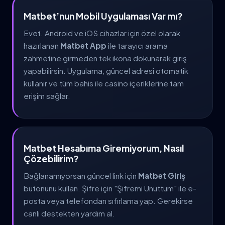
Matbet’nun Mobil Uygulaması Var mı?
Evet. Android ve iOS cihazlar için özel olarak
hazırlanan
Matbet App
ile tarayıcı arama
zahmetine girmeden tek ikona dokunarak giriş
yapabilirsin. Uygulama, güncel adresi otomatik
kullanır ve tüm bahis ile casino içeriklerine tam
erişim sağlar.
Matbet Hesabıma Giremiyorum, Nasıl
Çözebilirim?
Bağlanamıyorsan güncel link için
Matbet Giriş
butonunu kullan. Şifre için "Şifremi Unuttum" ile e-
posta veya telefondan sıfırlama yap. Gerekirse
canlı destekten yardım al.