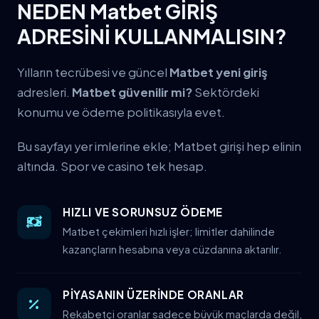
NEDEN Matbet GİRİŞ
ADRESİNİ KULLANMALISIN?
Yılların tecrübesi ve güncel
Matbet yeni giriş
adresleri.
Matbet güvenilir mi?
Sektördeki
konumu ve ödeme politikasıyla evet.
Bu sayfayı yer imlerine ekle; Matbet girişi hep elinin
altında. Spor ve casino tek hesap.
HIZLI VE SORUNSUZ ÖDEME
Matbet çekimleri hızlı işler; limitler dahilinde
kazançların hesabına veya cüzdanına aktarılır.
PİYASANIN ÜZERİNDE ORANLAR
Rekabetçi oranlar sadece büyük maçlarda değil,