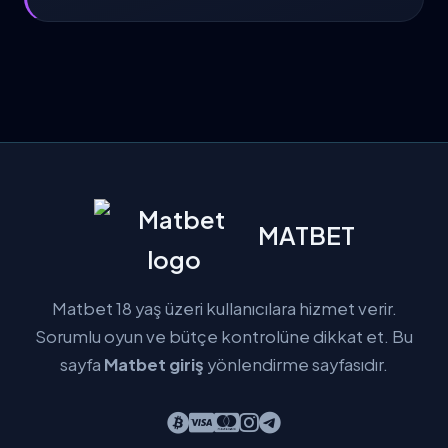
MATBET
Matbet 18 yaş üzeri kullanıcılara hizmet verir.
Sorumlu oyun ve bütçe kontrolüne dikkat et. Bu
sayfa
Matbet giriş
yönlendirme sayfasıdır.