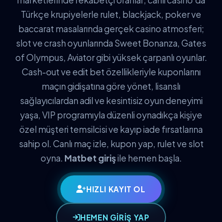
Türkçe krupiyelerle rulet, blackjack, poker ve
baccarat masalarında gerçek casino atmosferi;
slot ve crash oyunlarında Sweet Bonanza, Gates
of Olympus, Aviator gibi yüksek çarpanlı oyunlar.
Cash-out ve edit bet özellikleriyle kuponlarını
maçın gidişatına göre yönet, lisanslı
sağlayıcılardan adil ve kesintisiz oyun deneyimi
yaşa, VIP programıyla düzenli oynadıkça kişiye
özel müşteri temsilcisi ve kayıp iade fırsatlarına
sahip ol. Canlı maç izle, kupon yap, rulet ve slot
oyna.
Matbet giriş
ile hemen başla.
HIZLI KAYIT OL
HEMEN GİRİŞ YAP