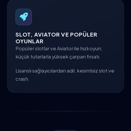
SLOT, AVIATOR VE POPÜLER
OYUNLAR
Popüler slotlar ve Aviator ile hızlı oyun;
küçük tutarlarla yüksek çarpan fırsatı.
Lisanslı sağlayıcılardan adil, kesintisiz slot ve
crash.