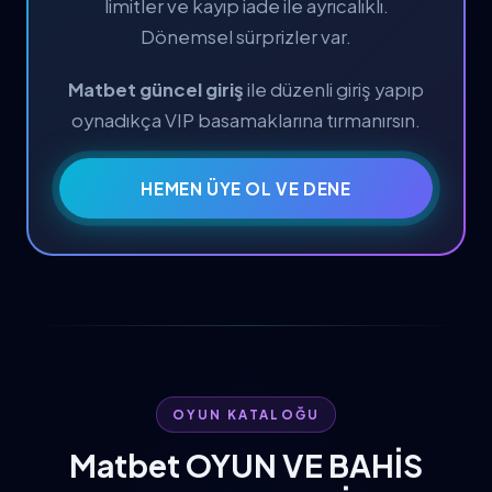
limitler ve kayıp iade ile ayrıcalıklı.
Dönemsel sürprizler var.
Matbet güncel giriş
ile düzenli giriş yapıp
oynadıkça VIP basamaklarına tırmanırsın.
HEMEN ÜYE OL VE DENE
OYUN KATALOĞU
Matbet OYUN VE BAHİS