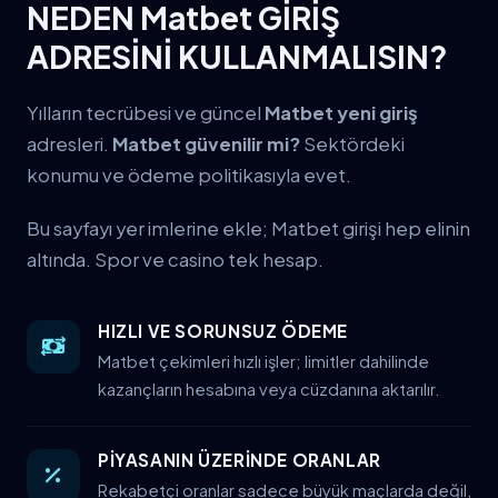
NEDEN Matbet GİRİŞ
ADRESİNİ KULLANMALISIN?
Yılların tecrübesi ve güncel
Matbet yeni giriş
adresleri.
Matbet güvenilir mi?
Sektördeki
konumu ve ödeme politikasıyla evet.
Bu sayfayı yer imlerine ekle; Matbet girişi hep elinin
altında. Spor ve casino tek hesap.
HIZLI VE SORUNSUZ ÖDEME
Matbet çekimleri hızlı işler; limitler dahilinde
kazançların hesabına veya cüzdanına aktarılır.
PİYASANIN ÜZERİNDE ORANLAR
Rekabetçi oranlar sadece büyük maçlarda değil,