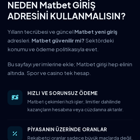
NEDEN Matbet GİRİŞ
ADRESİNİ KULLANMALISIN?
Yılların tecrübesi ve güncel
Matbet yeni giriş
adresleri.
Matbet güvenilir mi?
Sektördeki
konumu ve ödeme politikasıyla evet.
Bu sayfayı yer imlerine ekle; Matbet girişi hep elinin
altında. Spor ve casino tek hesap.
HIZLI VE SORUNSUZ ÖDEME
Matbet çekimleri hızlı işler; limitler dahilinde
kazançların hesabına veya cüzdanına aktarılır.
PİYASANIN ÜZERİNDE ORANLAR
Rekabetçi oranlar sadece büyük maçlarda değil,