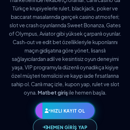
Türkçe krupiyelerle rulet, blackjack, poker ve
baccarat masalarında gerçek casino atmosferi;
slot ve crash oyunlarında Sweet Bonanza, Gates
of Olympus, Aviator gibi yüksek çarpanlı oyunlar.
Cash-out ve edit bet özellikleriyle kuponlarını
maçın gidişatına göre yönet, lisanslı
sağlayıcılardan adil ve kesintisiz oyun deneyimi
yaşa, VIP programıyla düzenli oynadıkça kişiye
özel müşteri temsilcisi ve kayıp iade fırsatlarına
sahip ol. Canlı maç izle, kupon yap, rulet ve slot
oyna.
Matbet giriş
ile hemen başla.
HIZLI KAYIT OL
HEMEN GİRİŞ YAP