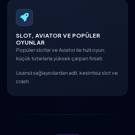
SLOT, AVIATOR VE POPÜLER
OYUNLAR
Popüler slotlar ve Aviator ile hızlı oyun;
küçük tutarlarla yüksek çarpan fırsatı.
Lisanslı sağlayıcılardan adil, kesintisiz slot ve
crash.