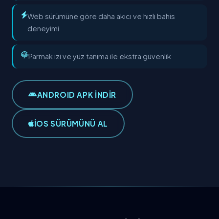
Web sürümüne göre daha akıcı ve hızlı bahis
deneyimi
Parmak izi ve yüz tanıma ile ekstra güvenlik
ANDROID APK İNDİR
IOS SÜRÜMÜNÜ AL