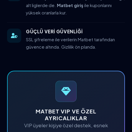
alt liglerde de.
Matbet giriş
ile kuponlarını
yüksek oranlarla kur.
GÜÇLÜ VERİ GÜVENLİĞİ
SSL şifreleme ile verilerin Matbet tarafından
güvence altında. Gizlilik ön planda.
MATBET VIP VE ÖZEL
AYRICALIKLAR
VIP üyeler kişiye özel destek, esnek