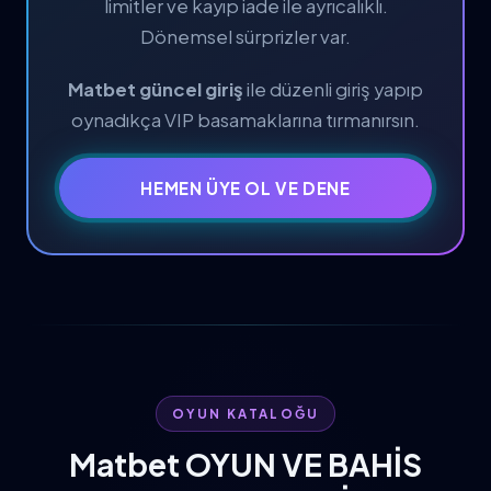
limitler ve kayıp iade ile ayrıcalıklı.
Dönemsel sürprizler var.
Matbet güncel giriş
ile düzenli giriş yapıp
oynadıkça VIP basamaklarına tırmanırsın.
HEMEN ÜYE OL VE DENE
OYUN KATALOĞU
Matbet OYUN VE BAHİS