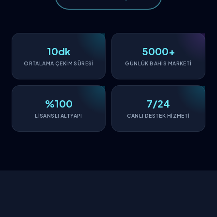
10dk
5000+
ORTALAMA ÇEKİM SÜRESİ
GÜNLÜK BAHİS MARKETİ
%100
7/24
LİSANSLI ALTYAPI
CANLI DESTEK HİZMETİ