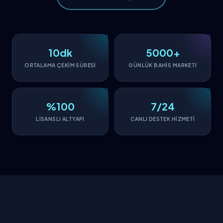
10dk
5000+
ORTALAMA ÇEKİM SÜRESİ
GÜNLÜK BAHİS MARKETİ
%100
7/24
LİSANSLI ALTYAPI
CANLI DESTEK HİZMETİ