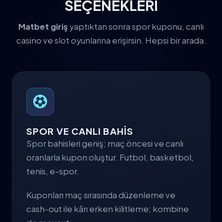
SEÇENEKLERİ
Matbet giriş
yaptıktan sonra spor kuponu, canlı
casino ve slot oyunlarına erişirsin. Hepsi bir arada.
SPOR VE CANLI BAHİS
Spor bahisleri geniş; maç öncesi ve canlı
oranlarla kupon oluştur. Futbol, basketbol,
tenis, e-spor.
Kuponları maç sırasında düzenleme ve
cash-out ile kârı erken kilitleme; kombine