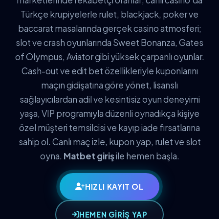
Türkçe krupiyelerle rulet, blackjack, poker ve
baccarat masalarında gerçek casino atmosferi;
slot ve crash oyunlarında Sweet Bonanza, Gates
of Olympus, Aviator gibi yüksek çarpanlı oyunlar.
Cash-out ve edit bet özellikleriyle kuponlarını
maçın gidişatına göre yönet, lisanslı
sağlayıcılardan adil ve kesintisiz oyun deneyimi
yaşa, VIP programıyla düzenli oynadıkça kişiye
özel müşteri temsilcisi ve kayıp iade fırsatlarına
sahip ol. Canlı maç izle, kupon yap, rulet ve slot
oyna.
Matbet giriş
ile hemen başla.
HIZLI KAYIT OL
HEMEN GİRİŞ YAP