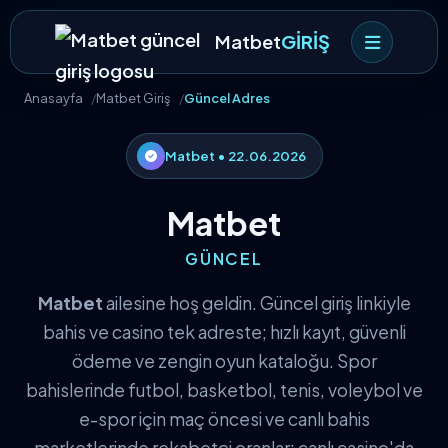
Matbet
GİRİŞ
Anasayfa
Matbet Giriş
Güncel Adres
Matbet • 22.06.2026
Matbet
GÜNCEL
Matbet
ailesine hoş geldin. Güncel giriş linkiyle
bahis ve casino tek adreste; hızlı kayıt, güvenli
ödeme ve zengin oyun kataloğu. Spor
bahislerinde futbol, basketbol, tenis, voleybol ve
e-spor için maç öncesi ve canlı bahis
marketlerinde rekabetçi oranlar; canlı casino'da