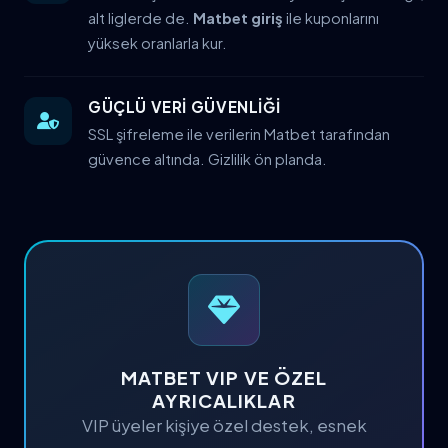
alt liglerde de.
Matbet giriş
ile kuponlarını
yüksek oranlarla kur.
GÜÇLÜ VERİ GÜVENLİĞİ
SSL şifreleme ile verilerin Matbet tarafından
güvence altında. Gizlilik ön planda.
MATBET VIP VE ÖZEL
AYRICALIKLAR
VIP üyeler kişiye özel destek, esnek