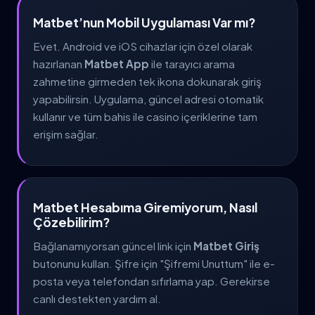
Matbet’nun Mobil Uygulaması Var mı?
Evet. Android ve iOS cihazlar için özel olarak
hazırlanan
Matbet App
ile tarayıcı arama
zahmetine girmeden tek ikona dokunarak giriş
yapabilirsin. Uygulama, güncel adresi otomatik
kullanır ve tüm bahis ile casino içeriklerine tam
erişim sağlar.
Matbet Hesabıma Giremiyorum, Nasıl
Çözebilirim?
Bağlanamıyorsan güncel link için
Matbet Giriş
butonunu kullan. Şifre için "Şifremi Unuttum" ile e-
posta veya telefondan sıfırlama yap. Gerekirse
canlı destekten yardım al.