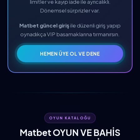
limitler ve kayıp iade ile ayrıcalıklı.
Dönemsel sürprizler var.
Matbet güncel giriş
ile düzenli giriş yapıp
oynadıkça VIP basamaklarına tırmanırsın.
HEMEN ÜYE OL VE DENE
OYUN KATALOĞU
Matbet OYUN VE BAHİS