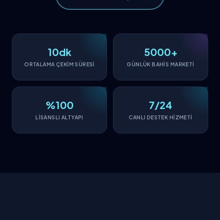
10dk
5000+
ORTALAMA ÇEKİM SÜRESİ
GÜNLÜK BAHİS MARKETİ
%100
7/24
LİSANSLI ALTYAPI
CANLI DESTEK HİZMETİ