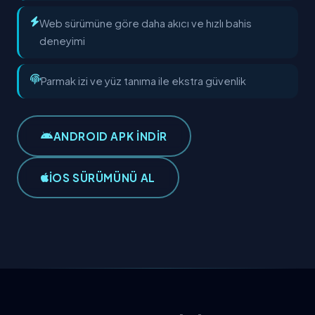
Web sürümüne göre daha akıcı ve hızlı bahis
deneyimi
Parmak izi ve yüz tanıma ile ekstra güvenlik
ANDROID APK İNDİR
IOS SÜRÜMÜNÜ AL