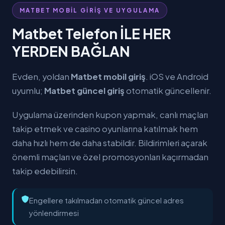
MATBET MOBİL GİRİŞ VE UYGULAMA
Matbet Telefon İLE HER
YERDEN BAĞLAN
Evden, yoldan
Matbet mobil giriş
. iOS ve Android
uyumlu;
Matbet güncel giriş
otomatik güncellenir.
Uygulama üzerinden kupon yapmak, canlı maçları
takip etmek ve casino oyunlarına katılmak hem
daha hızlı hem de daha stabildir. Bildirimleri açarak
önemli maçları ve özel promosyonları kaçırmadan
takip edebilirsin.
Engellere takılmadan otomatik güncel adres
yönlendirmesi