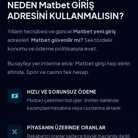
NEDEN Matbet GİRİŞ
ADRESİNİ KULLANMALISIN?
Yılların tecrübesi ve güncel
Matbet yeni giriş
adresleri.
Matbet güvenilir mi?
Sektördeki
konumu ve ödeme politikasıyla evet.
Bu sayfayı yer imlerine ekle; Matbet girişi hep elinin
altında. Spor ve casino tek hesap.
HIZLI VE SORUNSUZ ÖDEME
Matbet çekimleri hızlı işler; limitler dahilinde
kazançların hesabına veya cüzdanına aktarılır.
PİYASANIN ÜZERİNDE ORANLAR
Rekabetçi oranlar sadece büyük maçlarda değil,