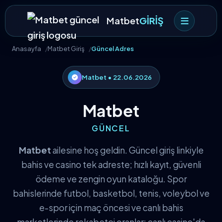
Matbet
GİRİŞ
Anasayfa
Matbet Giriş
Güncel Adres
Matbet • 22.06.2026
Matbet
GÜNCEL
Matbet
ailesine hoş geldin. Güncel giriş linkiyle
bahis ve casino tek adreste; hızlı kayıt, güvenli
ödeme ve zengin oyun kataloğu. Spor
bahislerinde futbol, basketbol, tenis, voleybol ve
e-spor için maç öncesi ve canlı bahis
marketlerinde rekabetçi oranlar; canlı casino'da