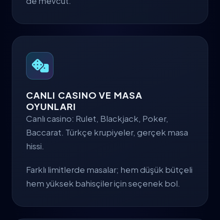
de mevcut.
CANLI CASINO VE MASA
OYUNLARI
Canlı casino: Rulet, Blackjack, Poker,
Baccarat. Türkçe krupiyeler, gerçek masa
hissi.
Farklı limitlerde masalar; hem düşük bütçeli
hem yüksek bahisçiler için seçenek bol.