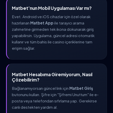
Matbet’nun Mobil Uygulaması Var mı?
Evet. Android ve iOS cihazlar için özel olarak
hazırlanan
Matbet App
ile tarayıcı arama
zahmetine girmeden tek ikona dokunarak giriş
yapabilirsin. Uygulama, güncel adresi otomatik
kullanır ve tüm bahis ile casino içeriklerine tam
erişim sağlar.
Matbet Hesabıma Giremiyorum, Nasıl
Çözebilirim?
Bağlanamıyorsan güncel link için
Matbet Giriş
butonunu kullan. Şifre için "Şifremi Unuttum" ile e-
posta veya telefondan sıfırlama yap. Gerekirse
canlı destekten yardım al.