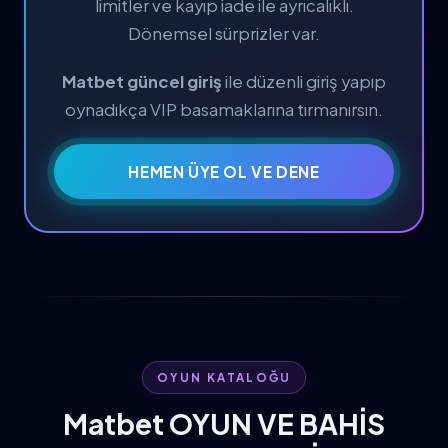
limitler ve kayıp iade ile ayrıcalıklı.
Dönemsel sürprizler var.
Matbet güncel giriş
ile düzenli giriş yapıp
oynadıkça VIP basamaklarına tırmanırsın.
HEMEN ÜYE OL VE DENE
OYUN KATALOĞU
Matbet OYUN VE BAHİS