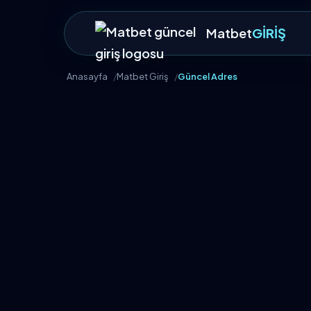
Matbet
GİRİŞ
Anasayfa
Matbet Giriş
Güncel Adres