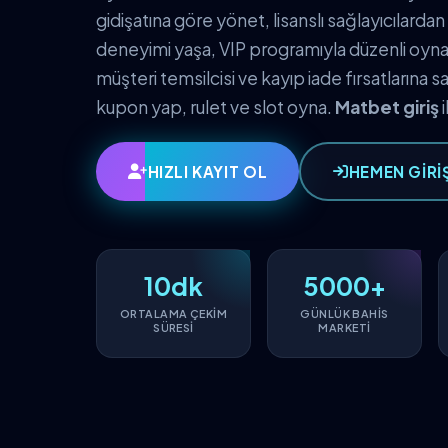
gidişatına göre yönet, lisanslı sağlayıcılardan
deneyimi yaşa, VIP programıyla düzenli oyna
müşteri temsilcisi ve kayıp iade fırsatlarına sa
kupon yap, rulet ve slot oyna.
Matbet giriş
i
HIZLI KAYIT OL
HEMEN GİRİ
10dk
5000+
ORTALAMA ÇEKİM
GÜNLÜK BAHİS
SÜRESİ
MARKETİ