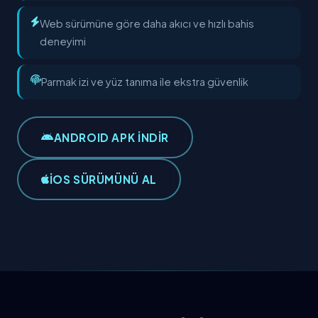
Web sürümüne göre daha akıcı ve hızlı bahis
deneyimi
Parmak izi ve yüz tanıma ile ekstra güvenlik
ANDROID APK İNDİR
IOS SÜRÜMÜNÜ AL