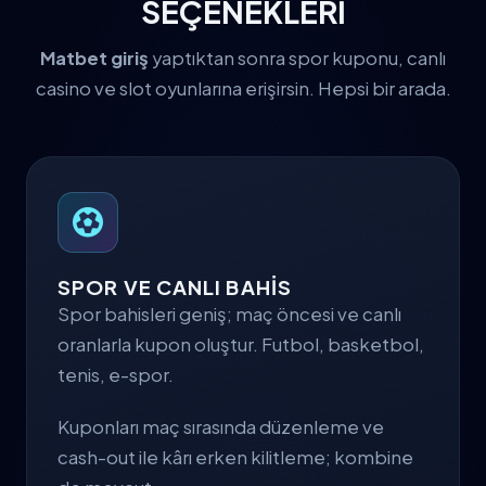
SEÇENEKLERİ
Matbet giriş
yaptıktan sonra spor kuponu, canlı
casino ve slot oyunlarına erişirsin. Hepsi bir arada.
SPOR VE CANLI BAHİS
Spor bahisleri geniş; maç öncesi ve canlı
oranlarla kupon oluştur. Futbol, basketbol,
tenis, e-spor.
Kuponları maç sırasında düzenleme ve
cash-out ile kârı erken kilitleme; kombine