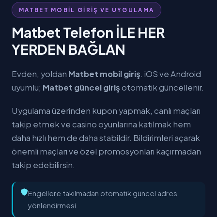
MATBET MOBİL GİRİŞ VE UYGULAMA
Matbet Telefon İLE HER
YERDEN BAĞLAN
Evden, yoldan
Matbet mobil giriş
. iOS ve Android
uyumlu;
Matbet güncel giriş
otomatik güncellenir.
Uygulama üzerinden kupon yapmak, canlı maçları
takip etmek ve casino oyunlarına katılmak hem
daha hızlı hem de daha stabildir. Bildirimleri açarak
önemli maçları ve özel promosyonları kaçırmadan
takip edebilirsin.
Engellere takılmadan otomatik güncel adres
yönlendirmesi