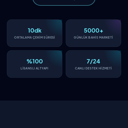
10dk
5000+
ORTALAMA ÇEKİM SÜRESİ
GÜNLÜK BAHİS MARKETİ
%100
7/24
LİSANSLI ALTYAPI
CANLI DESTEK HİZMETİ