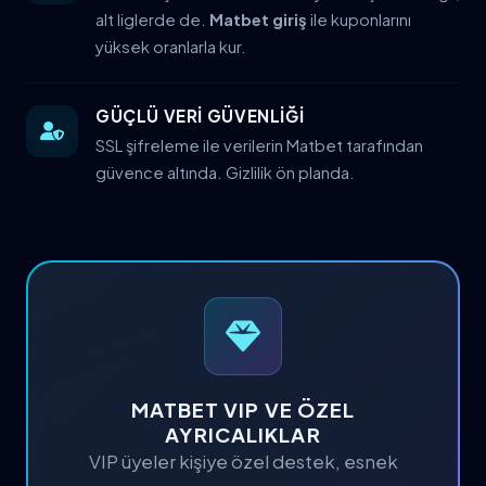
alt liglerde de.
Matbet giriş
ile kuponlarını
yüksek oranlarla kur.
GÜÇLÜ VERİ GÜVENLİĞİ
SSL şifreleme ile verilerin Matbet tarafından
güvence altında. Gizlilik ön planda.
MATBET VIP VE ÖZEL
AYRICALIKLAR
VIP üyeler kişiye özel destek, esnek