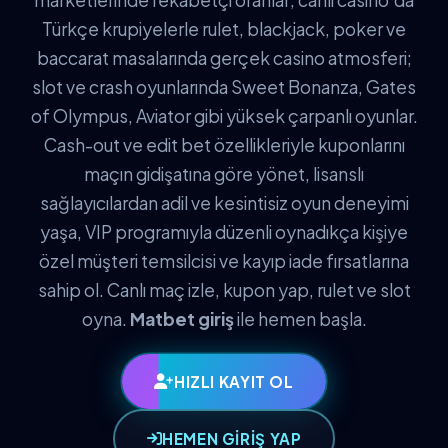
Türkçe krupiyelerle rulet, blackjack, poker ve
baccarat masalarında gerçek casino atmosferi;
slot ve crash oyunlarında Sweet Bonanza, Gates
of Olympus, Aviator gibi yüksek çarpanlı oyunlar.
Cash-out ve edit bet özellikleriyle kuponlarını
maçın gidişatına göre yönet, lisanslı
sağlayıcılardan adil ve kesintisiz oyun deneyimi
yaşa, VIP programıyla düzenli oynadıkça kişiye
özel müşteri temsilcisi ve kayıp iade fırsatlarına
sahip ol. Canlı maç izle, kupon yap, rulet ve slot
oyna.
Matbet giriş
ile hemen başla.
HIZLI KAYIT OL
HEMEN GİRİŞ YAP