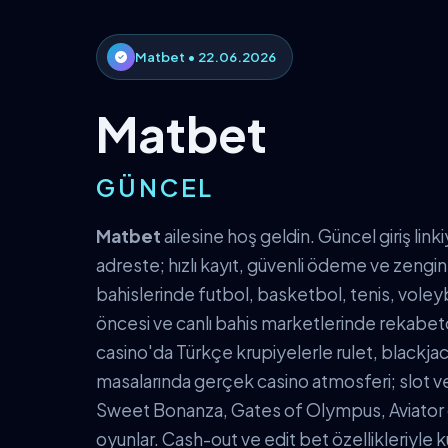
Matbet • 22.06.2026
Matbet
GÜNCEL
Matbet
ailesine hoş geldin. Güncel giriş link
adreste; hızlı kayıt, güvenli ödeme ve zengi
bahislerinde futbol, basketbol, tenis, voley
öncesi ve canlı bahis marketlerinde rekabetçi
casino'da Türkçe krupiyelerle rulet, blackja
masalarında gerçek casino atmosferi; slot v
Sweet Bonanza, Gates of Olympus, Aviator g
oyunlar. Cash-out ve edit bet özellikleriyle 