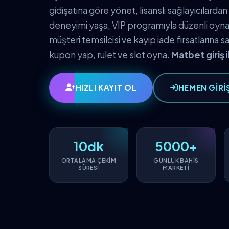
gidişatına göre yönet, lisanslı sağlayıcılardan
deneyimi yaşa, VIP programıyla düzenli oyna
müşteri temsilcisi ve kayıp iade fırsatlarına sa
kupon yap, rulet ve slot oyna.
Matbet giriş
i
HIZLI KAYIT OL
HEMEN GİRİ
10dk
5000+
ORTALAMA ÇEKİM
GÜNLÜK BAHİS
SÜRESİ
MARKETİ