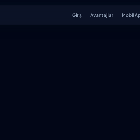
Giriş
Avantajlar
Mobil A