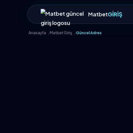
Matbet
GİRİŞ
Anasayfa
Matbet Giriş
Güncel Adres