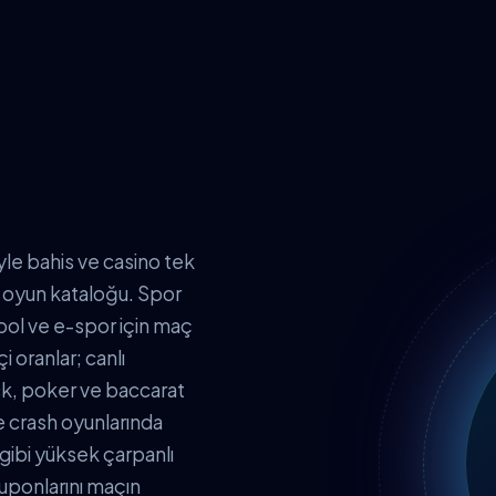
iyle bahis ve casino tek
n oyun kataloğu. Spor
bol ve e-spor için maç
 oranlar; canlı
ck, poker ve baccarat
e crash oyunlarında
ibi yüksek çarpanlı
kuponlarını maçın