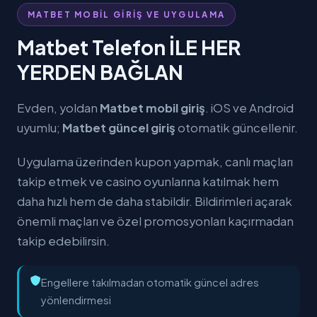
MATBET MOBİL GİRİŞ VE UYGULAMA
Matbet Telefon İLE HER
YERDEN BAĞLAN
Evden, yoldan
Matbet mobil giriş
. iOS ve Android
uyumlu;
Matbet güncel giriş
otomatik güncellenir.
Uygulama üzerinden kupon yapmak, canlı maçları
takip etmek ve casino oyunlarına katılmak hem
daha hızlı hem de daha stabildir. Bildirimleri açarak
önemli maçları ve özel promosyonları kaçırmadan
takip edebilirsin.
Engellere takılmadan otomatik güncel adres
yönlendirmesi