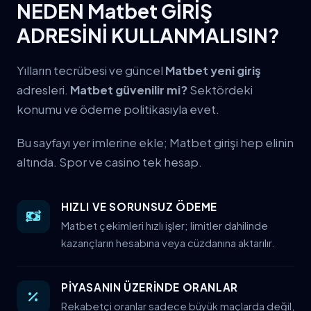
NEDEN Matbet GİRİŞ
ADRESİNİ KULLANMALISIN?
Yılların tecrübesi ve güncel
Matbet yeni giriş
adresleri.
Matbet güvenilir mi?
Sektördeki
konumu ve ödeme politikasıyla evet.
Bu sayfayı yer imlerine ekle; Matbet girişi hep elinin
altında. Spor ve casino tek hesap.
HIZLI VE SORUNSUZ ÖDEME
Matbet çekimleri hızlı işler; limitler dahilinde
kazançların hesabına veya cüzdanına aktarılır.
PİYASANIN ÜZERİNDE ORANLAR
Rekabetçi oranlar sadece büyük maçlarda değil,