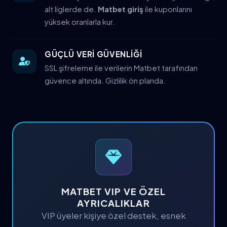
alt liglerde de.
Matbet giriş
ile kuponlarını
yüksek oranlarla kur.
GÜÇLÜ VERİ GÜVENLİĞİ
SSL şifreleme ile verilerin Matbet tarafından
güvence altında. Gizlilik ön planda.
MATBET VIP VE ÖZEL
AYRICALIKLAR
VIP üyeler kişiye özel destek, esnek