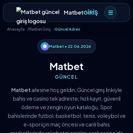
Matbet
GİRİŞ
Anasayfa
Matbet Giriş
Güncel Adres
Matbet • 22.06.2026
Matbet
GÜNCEL
Matbet
ailesine hoş geldin. Güncel giriş linkiyle
bahis ve casino tek adreste; hızlı kayıt, güvenli
ödeme ve zengin oyun kataloğu. Spor
bahislerinde futbol, basketbol, tenis, voleybol ve
e-spor için maç öncesi ve canlı bahis
marketlerinde rekabetçi oranlar; canlı casino'da