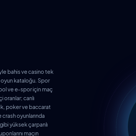
iyle bahis ve casino tek
n oyun kataloğu. Spor
bol ve e-spor için maç
 oranlar; canlı
ck, poker ve baccarat
e crash oyunlarında
ibi yüksek çarpanlı
kuponlarını maçın