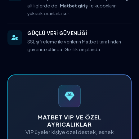
alt liglerde de.
Matbet giriş
ile kuponlarını
yüksek oranlarla kur.
GÜÇLÜ VERİ GÜVENLİĞİ
SSL şifreleme ile verilerin Matbet tarafından
güvence altında. Gizlilik ön planda.
MATBET VIP VE ÖZEL
AYRICALIKLAR
VIP üyeler kişiye özel destek, esnek