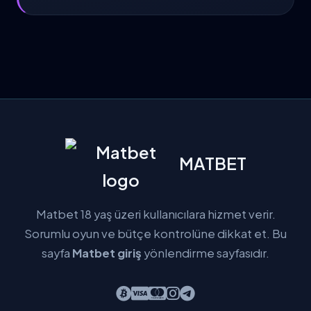
MATBET
Matbet 18 yaş üzeri kullanıcılara hizmet verir.
Sorumlu oyun ve bütçe kontrolüne dikkat et. Bu
sayfa
Matbet giriş
yönlendirme sayfasıdır.