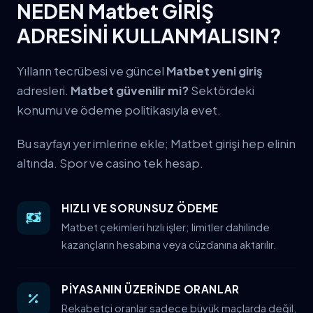
NEDEN Matbet GİRİŞ
ADRESİNİ KULLANMALISIN?
Yılların tecrübesi ve güncel
Matbet yeni giriş
adresleri.
Matbet güvenilir mi?
Sektördeki
konumu ve ödeme politikasıyla evet.
Bu sayfayı yer imlerine ekle; Matbet girişi hep elinin
altında. Spor ve casino tek hesap.
HIZLI VE SORUNSUZ ÖDEME
Matbet çekimleri hızlı işler; limitler dahilinde
kazançların hesabına veya cüzdanına aktarılır.
PİYASANIN ÜZERİNDE ORANLAR
Rekabetçi oranlar sadece büyük maçlarda değil,