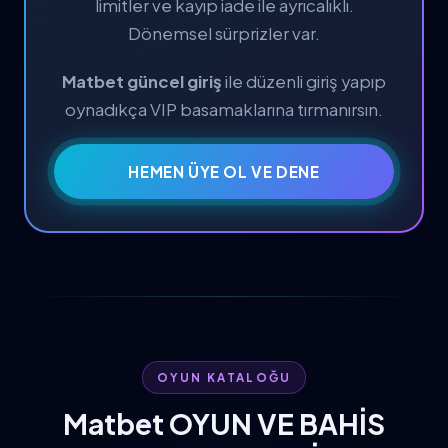
limitler ve kayıp iade ile ayrıcalıklı.
Dönemsel sürprizler var.
Matbet güncel giriş
ile düzenli giriş yapıp
oynadıkça VIP basamaklarına tırmanırsın.
HEMEN ÜYE OL VE DENE
OYUN KATALOĞU
Matbet OYUN VE BAHİS