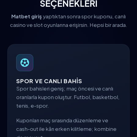
SEÇENEKLERİ
Matbet giriş
yaptıktan sonra spor kuponu, canlı
casino ve slot oyunlarına erişirsin. Hepsi bir arada.
SPOR VE CANLI BAHİS
Spor bahisleri geniş; maç öncesi ve canlı
oranlarla kupon oluştur. Futbol, basketbol,
tenis, e-spor.
Kuponları maç sırasında düzenleme ve
cash-out ile kârı erken kilitleme; kombine