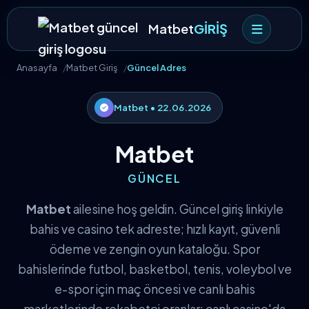
Matbet
GİRİŞ
Anasayfa
Matbet Giriş
Güncel Adres
Matbet • 22.06.2026
Matbet
GÜNCEL
Matbet
ailesine hoş geldin. Güncel giriş linkiyle
bahis ve casino tek adreste; hızlı kayıt, güvenli
ödeme ve zengin oyun kataloğu. Spor
bahislerinde futbol, basketbol, tenis, voleybol ve
e-spor için maç öncesi ve canlı bahis
marketlerinde rekabetçi oranlar; canlı casino'da