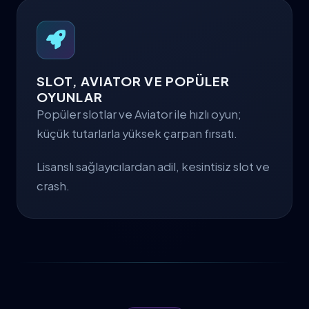
SLOT, AVIATOR VE POPÜLER
OYUNLAR
Popüler slotlar ve Aviator ile hızlı oyun;
küçük tutarlarla yüksek çarpan fırsatı.
Lisanslı sağlayıcılardan adil, kesintisiz slot ve
crash.