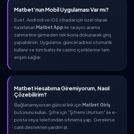
Matbet’nun Mobil Uygulaması Var mı?
Evet. Android ve iOS cihazlar için özel olarak
hazırlanan
Matbet App
ile tarayıcı arama
zahmetine girmeden tek ikona dokunarak giriş
yapabilirsin. Uygulama, güncel adresi otomatik
kullanır ve tüm bahis ile casino içeriklerine tam
erişim sağlar.
Matbet Hesabıma Giremiyorum, Nasıl
Çözebilirim?
Bağlanamıyorsan güncel link için
Matbet Giriş
butonunu kullan. Şifre için "Şifremi Unuttum" ile e-
posta veya telefondan sıfırlama yap. Gerekirse
canlı destekten yardım al.