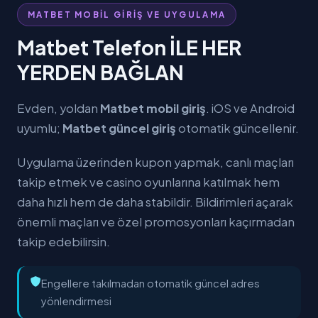
MATBET MOBİL GİRİŞ VE UYGULAMA
Matbet Telefon İLE HER
YERDEN BAĞLAN
Evden, yoldan
Matbet mobil giriş
. iOS ve Android
uyumlu;
Matbet güncel giriş
otomatik güncellenir.
Uygulama üzerinden kupon yapmak, canlı maçları
takip etmek ve casino oyunlarına katılmak hem
daha hızlı hem de daha stabildir. Bildirimleri açarak
önemli maçları ve özel promosyonları kaçırmadan
takip edebilirsin.
Engellere takılmadan otomatik güncel adres
yönlendirmesi