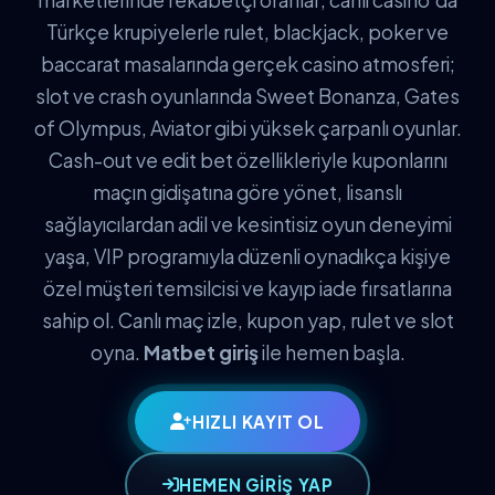
Türkçe krupiyelerle rulet, blackjack, poker ve
baccarat masalarında gerçek casino atmosferi;
slot ve crash oyunlarında Sweet Bonanza, Gates
of Olympus, Aviator gibi yüksek çarpanlı oyunlar.
Cash-out ve edit bet özellikleriyle kuponlarını
maçın gidişatına göre yönet, lisanslı
sağlayıcılardan adil ve kesintisiz oyun deneyimi
yaşa, VIP programıyla düzenli oynadıkça kişiye
özel müşteri temsilcisi ve kayıp iade fırsatlarına
sahip ol. Canlı maç izle, kupon yap, rulet ve slot
oyna.
Matbet giriş
ile hemen başla.
HIZLI KAYIT OL
HEMEN GİRİŞ YAP