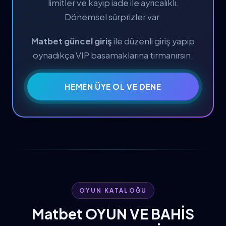
limitler ve kayıp iade ile ayrıcalıklı.
Dönemsel sürprizler var.
Matbet güncel giriş
ile düzenli giriş yapıp
oynadıkça VIP basamaklarına tırmanırsın.
HEMEN ÜYE OL VE DENE
OYUN KATALOĞU
Matbet OYUN VE BAHİS