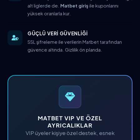
alt liglerde de.
Matbet giriş
ile kuponlarını
yüksek oranlarla kur.
GÜÇLÜ VERİ GÜVENLİĞİ
SSL şifreleme ile verilerin Matbet tarafından
güvence altında. Gizlilik ön planda.
MATBET VIP VE ÖZEL
AYRICALIKLAR
VIP üyeler kişiye özel destek, esnek