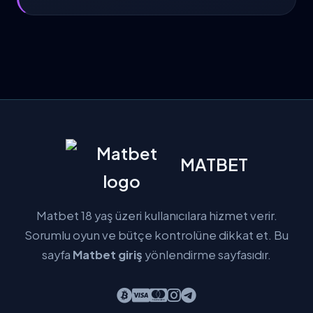
MATBET
Matbet 18 yaş üzeri kullanıcılara hizmet verir.
Sorumlu oyun ve bütçe kontrolüne dikkat et. Bu
sayfa
Matbet giriş
yönlendirme sayfasıdır.