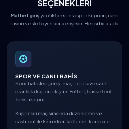
SEÇENEKLERİ
Matbet giriş
yaptıktan sonra spor kuponu, canlı
casino ve slot oyunlarına erişirsin. Hepsi bir arada.
SPOR VE CANLI BAHİS
Spor bahisleri geniş; maç öncesi ve canlı
oranlarla kupon oluştur. Futbol, basketbol,
tenis, e-spor.
Kuponları maç sırasında düzenleme ve
cash-out ile kârı erken kilitleme; kombine