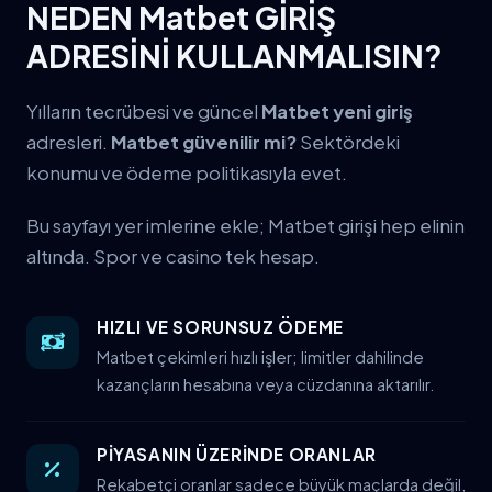
NEDEN Matbet GİRİŞ
ADRESİNİ KULLANMALISIN?
Yılların tecrübesi ve güncel
Matbet yeni giriş
adresleri.
Matbet güvenilir mi?
Sektördeki
konumu ve ödeme politikasıyla evet.
Bu sayfayı yer imlerine ekle; Matbet girişi hep elinin
altında. Spor ve casino tek hesap.
HIZLI VE SORUNSUZ ÖDEME
Matbet çekimleri hızlı işler; limitler dahilinde
kazançların hesabına veya cüzdanına aktarılır.
PİYASANIN ÜZERİNDE ORANLAR
Rekabetçi oranlar sadece büyük maçlarda değil,