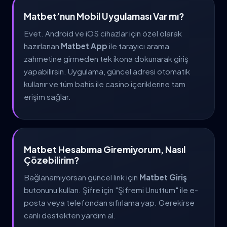
Matbet’nun Mobil Uygulaması Var mı?
Evet. Android ve iOS cihazlar için özel olarak
hazırlanan
Matbet App
ile tarayıcı arama
zahmetine girmeden tek ikona dokunarak giriş
yapabilirsin. Uygulama, güncel adresi otomatik
kullanır ve tüm bahis ile casino içeriklerine tam
erişim sağlar.
Matbet Hesabıma Giremiyorum, Nasıl
Çözebilirim?
Bağlanamıyorsan güncel link için
Matbet Giriş
butonunu kullan. Şifre için "Şifremi Unuttum" ile e-
posta veya telefondan sıfırlama yap. Gerekirse
canlı destekten yardım al.