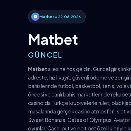
Matbet • 22.06.2026
Matbet
GÜNCEL
Matbet
ailesine hoş geldin. Güncel giriş link
adreste; hızlı kayıt, güvenli ödeme ve zengi
bahislerinde futbol, basketbol, tenis, voley
öncesi ve canlı bahis marketlerinde rekabetçi
casino'da Türkçe krupiyelerle rulet, blackja
masalarında gerçek casino atmosferi; slot v
Sweet Bonanza, Gates of Olympus, Aviator g
oyunlar. Cash-out ve edit bet özellikleriyle 