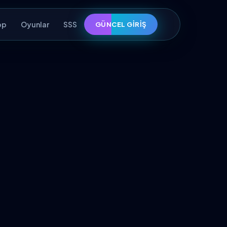
pp
Oyunlar
SSS
GÜNCEL GİRİŞ