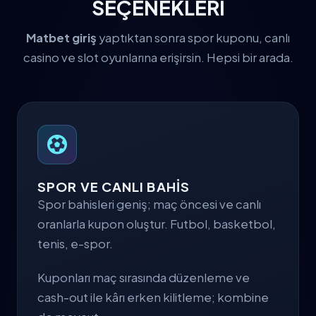
SEÇENEKLERİ
Matbet giriş
yaptıktan sonra spor kuponu, canlı
casino ve slot oyunlarına erişirsin. Hepsi bir arada.
SPOR VE CANLI BAHİS
Spor bahisleri geniş; maç öncesi ve canlı
oranlarla kupon oluştur. Futbol, basketbol,
tenis, e-spor.
Kuponları maç sırasında düzenleme ve
cash-out ile kârı erken kilitleme; kombine