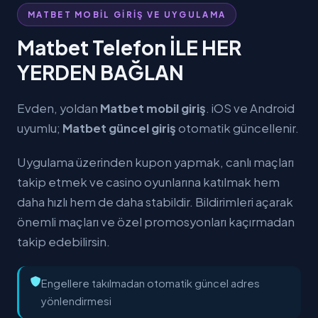
MATBET MOBİL GİRİŞ VE UYGULAMA
Matbet Telefon İLE HER
YERDEN BAĞLAN
Evden, yoldan
Matbet mobil giriş
. iOS ve Android
uyumlu;
Matbet güncel giriş
otomatik güncellenir.
Uygulama üzerinden kupon yapmak, canlı maçları
takip etmek ve casino oyunlarına katılmak hem
daha hızlı hem de daha stabildir. Bildirimleri açarak
önemli maçları ve özel promosyonları kaçırmadan
takip edebilirsin.
Engellere takılmadan otomatik güncel adres
yönlendirmesi