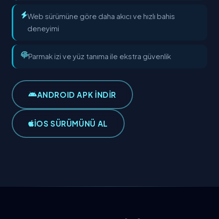
Web sürümüne göre daha akıcı ve hızlı bahis
deneyimi
Parmak izi ve yüz tanıma ile ekstra güvenlik
ANDROID APK İNDİR
IOS SÜRÜMÜNÜ AL