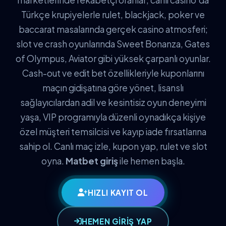
Türkçe krupiyelerle rulet, blackjack, poker ve
baccarat masalarında gerçek casino atmosferi;
slot ve crash oyunlarında Sweet Bonanza, Gates
of Olympus, Aviator gibi yüksek çarpanlı oyunlar.
Cash-out ve edit bet özellikleriyle kuponlarını
maçın gidişatına göre yönet, lisanslı
sağlayıcılardan adil ve kesintisiz oyun deneyimi
yaşa, VIP programıyla düzenli oynadıkça kişiye
özel müşteri temsilcisi ve kayıp iade fırsatlarına
sahip ol. Canlı maç izle, kupon yap, rulet ve slot
oyna.
Matbet giriş
ile hemen başla.
HIZLI KAYIT OL
HEMEN GİRİŞ YAP