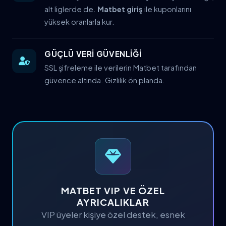
alt liglerde de.
Matbet giriş
ile kuponlarını
yüksek oranlarla kur.
GÜÇLÜ VERİ GÜVENLİĞİ
SSL şifreleme ile verilerin Matbet tarafından
güvence altında. Gizlilik ön planda.
MATBET VIP VE ÖZEL
AYRICALIKLAR
VIP üyeler kişiye özel destek, esnek