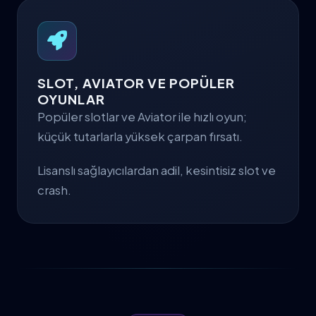
SLOT, AVIATOR VE POPÜLER
OYUNLAR
Popüler slotlar ve Aviator ile hızlı oyun;
küçük tutarlarla yüksek çarpan fırsatı.
Lisanslı sağlayıcılardan adil, kesintisiz slot ve
crash.