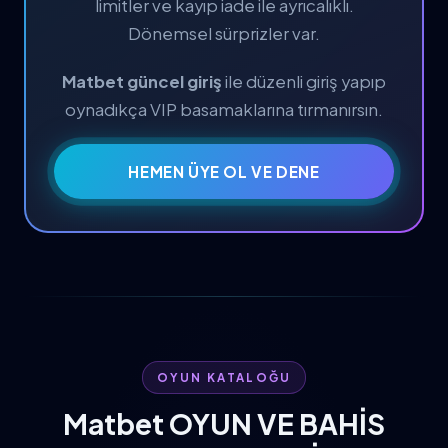
limitler ve kayıp iade ile ayrıcalıklı.
Dönemsel sürprizler var.
Matbet güncel giriş
ile düzenli giriş yapıp
oynadıkça VIP basamaklarına tırmanırsın.
HEMEN ÜYE OL VE DENE
OYUN KATALOĞU
Matbet OYUN VE BAHİS