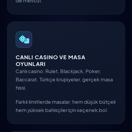
de mevcut.
CANLI CASINO VE MASA
OYUNLARI
Canlı casino: Rulet, Blackjack, Poker,
Baccarat. Türkçe krupiyeler, gerçek masa
hissi.
Farklı limitlerde masalar; hem düşük bütçeli
hem yüksek bahisçiler için seçenek bol.