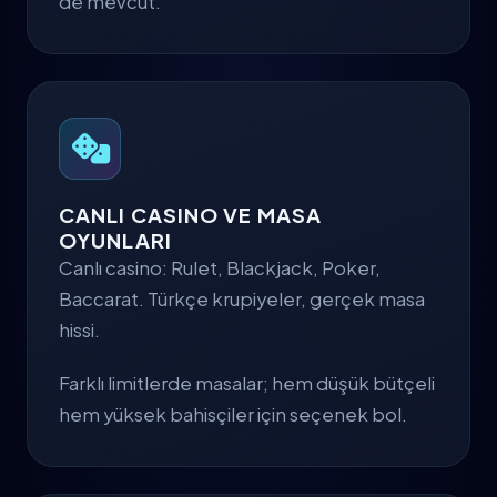
de mevcut.
CANLI CASINO VE MASA
OYUNLARI
Canlı casino: Rulet, Blackjack, Poker,
Baccarat. Türkçe krupiyeler, gerçek masa
hissi.
Farklı limitlerde masalar; hem düşük bütçeli
hem yüksek bahisçiler için seçenek bol.