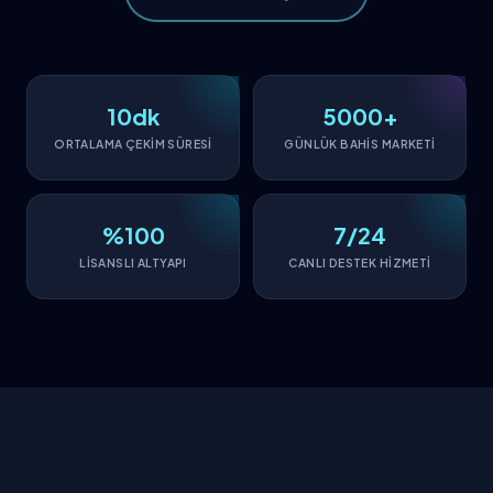
10dk
5000+
ORTALAMA ÇEKİM SÜRESİ
GÜNLÜK BAHİS MARKETİ
%100
7/24
LİSANSLI ALTYAPI
CANLI DESTEK HİZMETİ