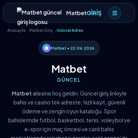
Matbet
GİRİŞ
Anasayfa
Matbet Giriş
Güncel Adres
Matbet • 22.06.2026
Matbet
GÜNCEL
Matbet
ailesine hoş geldin. Güncel giriş linkiyle
bahis ve casino tek adreste; hızlı kayıt, güvenli
ödeme ve zengin oyun kataloğu. Spor
bahislerinde futbol, basketbol, tenis, voleybol ve
e-spor için maç öncesi ve canlı bahis
marketlerinde rekabetçi oranlar; canlı casino'da