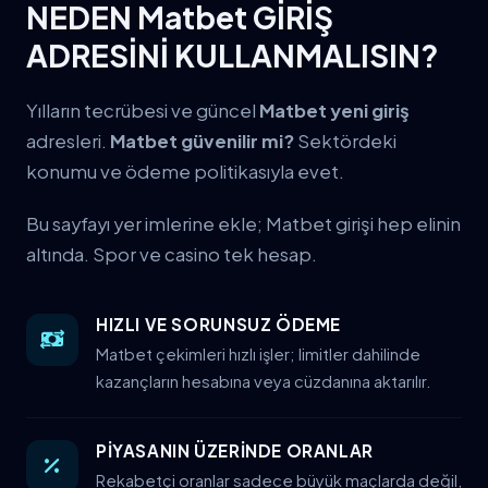
NEDEN Matbet GİRİŞ
ADRESİNİ KULLANMALISIN?
Yılların tecrübesi ve güncel
Matbet yeni giriş
adresleri.
Matbet güvenilir mi?
Sektördeki
konumu ve ödeme politikasıyla evet.
Bu sayfayı yer imlerine ekle; Matbet girişi hep elinin
altında. Spor ve casino tek hesap.
HIZLI VE SORUNSUZ ÖDEME
Matbet çekimleri hızlı işler; limitler dahilinde
kazançların hesabına veya cüzdanına aktarılır.
PİYASANIN ÜZERİNDE ORANLAR
Rekabetçi oranlar sadece büyük maçlarda değil,