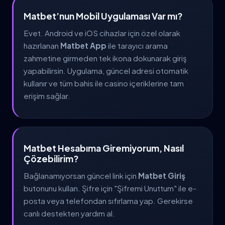
Matbet’nun Mobil Uygulaması Var mı?
Evet. Android ve iOS cihazlar için özel olarak
hazırlanan
Matbet App
ile tarayıcı arama
zahmetine girmeden tek ikona dokunarak giriş
yapabilirsin. Uygulama, güncel adresi otomatik
kullanır ve tüm bahis ile casino içeriklerine tam
erişim sağlar.
Matbet Hesabıma Giremiyorum, Nasıl
Çözebilirim?
Bağlanamıyorsan güncel link için
Matbet Giriş
butonunu kullan. Şifre için "Şifremi Unuttum" ile e-
posta veya telefondan sıfırlama yap. Gerekirse
canlı destekten yardım al.