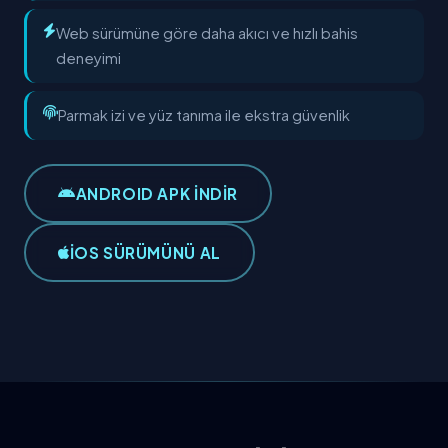
Web sürümüne göre daha akıcı ve hızlı bahis
deneyimi
Parmak izi ve yüz tanıma ile ekstra güvenlik
ANDROID APK İNDİR
IOS SÜRÜMÜNÜ AL