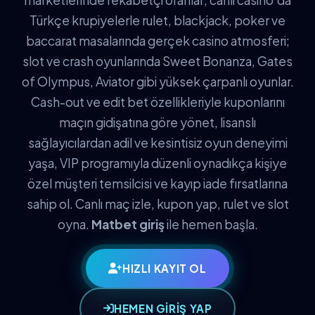
Türkçe krupiyelerle rulet, blackjack, poker ve
baccarat masalarında gerçek casino atmosferi;
slot ve crash oyunlarında Sweet Bonanza, Gates
of Olympus, Aviator gibi yüksek çarpanlı oyunlar.
Cash-out ve edit bet özellikleriyle kuponlarını
maçın gidişatına göre yönet, lisanslı
sağlayıcılardan adil ve kesintisiz oyun deneyimi
yaşa, VIP programıyla düzenli oynadıkça kişiye
özel müşteri temsilcisi ve kayıp iade fırsatlarına
sahip ol. Canlı maç izle, kupon yap, rulet ve slot
oyna.
Matbet giriş
ile hemen başla.
HIZLI KAYIT OL
HEMEN GİRİŞ YAP