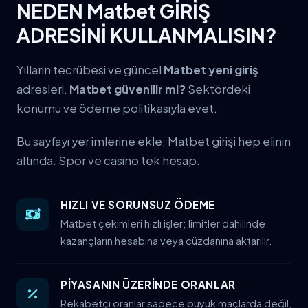
NEDEN Matbet GİRİŞ
ADRESİNİ KULLANMALISIN?
Yılların tecrübesi ve güncel
Matbet yeni giriş
adresleri.
Matbet güvenilir mi?
Sektördeki
konumu ve ödeme politikasıyla evet.
Bu sayfayı yer imlerine ekle; Matbet girişi hep elinin
altında. Spor ve casino tek hesap.
HIZLI VE SORUNSUZ ÖDEME
Matbet çekimleri hızlı işler; limitler dahilinde
kazançların hesabına veya cüzdanına aktarılır.
PİYASANIN ÜZERİNDE ORANLAR
Rekabetçi oranlar sadece büyük maçlarda değil,