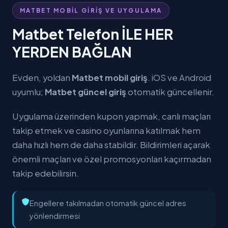
MATBET MOBİL GİRİŞ VE UYGULAMA
Matbet Telefon İLE HER
YERDEN BAĞLAN
Evden, yoldan
Matbet mobil giriş
. iOS ve Android
uyumlu;
Matbet güncel giriş
otomatik güncellenir.
Uygulama üzerinden kupon yapmak, canlı maçları
takip etmek ve casino oyunlarına katılmak hem
daha hızlı hem de daha stabildir. Bildirimleri açarak
önemli maçları ve özel promosyonları kaçırmadan
takip edebilirsin.
Engellere takılmadan otomatik güncel adres
yönlendirmesi