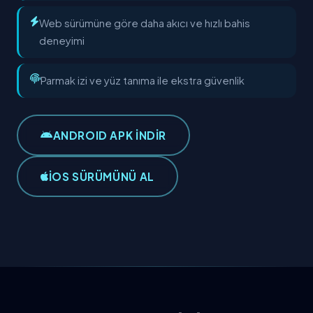
Web sürümüne göre daha akıcı ve hızlı bahis
deneyimi
Parmak izi ve yüz tanıma ile ekstra güvenlik
ANDROID APK İNDİR
IOS SÜRÜMÜNÜ AL