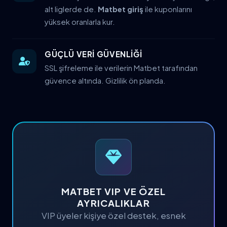
alt liglerde de.
Matbet giriş
ile kuponlarını
yüksek oranlarla kur.
GÜÇLÜ VERİ GÜVENLİĞİ
SSL şifreleme ile verilerin Matbet tarafından
güvence altında. Gizlilik ön planda.
MATBET VIP VE ÖZEL
AYRICALIKLAR
VIP üyeler kişiye özel destek, esnek