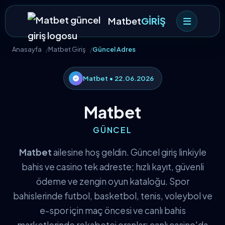
Matbet
GİRİŞ
Anasayfa
Matbet Giriş
Güncel Adres
Matbet • 22.06.2026
Matbet
GÜNCEL
Matbet
ailesine hoş geldin. Güncel giriş linkiyle
bahis ve casino tek adreste; hızlı kayıt, güvenli
ödeme ve zengin oyun kataloğu. Spor
bahislerinde futbol, basketbol, tenis, voleybol ve
e-spor için maç öncesi ve canlı bahis
marketlerinde rekabetçi oranlar; canlı casino'da