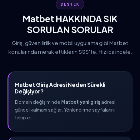
DESTEK
Matbet HAKKINDA SIK
SORULAN SORULAR
Giriş, güvenilirlik ve mobil uygulama gibi Matbet
konularında merak ettiklerin SSS'te. Hızlıca incele.
Matbet Giriş Adresi Neden Sürekli
Değişiyor?
Domain değişiminde
Matbet yeni giriş
adresi
güncel kalmanı sağlar. Yönlendirme sayfalarını
takip et.