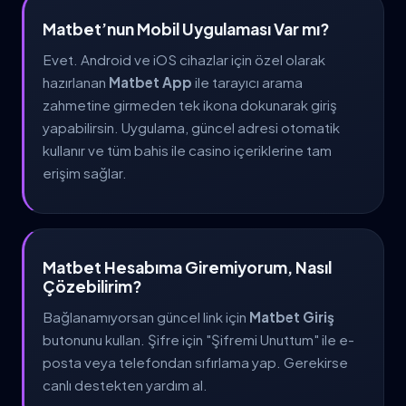
Matbet’nun Mobil Uygulaması Var mı?
Evet. Android ve iOS cihazlar için özel olarak
hazırlanan
Matbet App
ile tarayıcı arama
zahmetine girmeden tek ikona dokunarak giriş
yapabilirsin. Uygulama, güncel adresi otomatik
kullanır ve tüm bahis ile casino içeriklerine tam
erişim sağlar.
Matbet Hesabıma Giremiyorum, Nasıl
Çözebilirim?
Bağlanamıyorsan güncel link için
Matbet Giriş
butonunu kullan. Şifre için "Şifremi Unuttum" ile e-
posta veya telefondan sıfırlama yap. Gerekirse
canlı destekten yardım al.