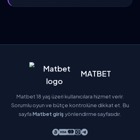
MATBET
Matbet 18 yaş üzeri kullanıcılara hizmet verir.
Sorumlu oyun ve bütçe kontrolüne dikkat et. Bu
sayfa
Matbet giriş
yönlendirme sayfasıdır.