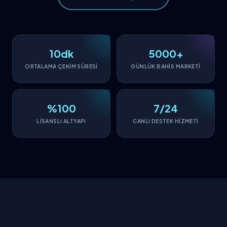
10dk
5000+
ORTALAMA ÇEKİM SÜRESİ
GÜNLÜK BAHİS MARKETİ
%100
7/24
LİSANSLI ALTYAPI
CANLI DESTEK HİZMETİ