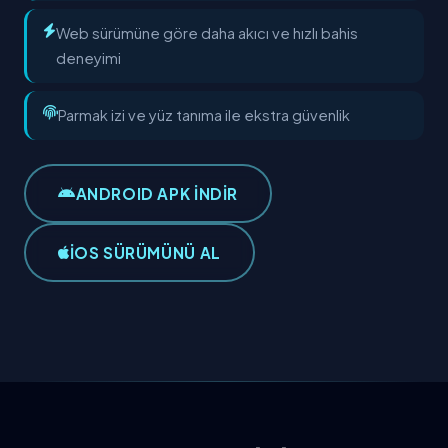
Web sürümüne göre daha akıcı ve hızlı bahis
deneyimi
Parmak izi ve yüz tanıma ile ekstra güvenlik
ANDROID APK İNDİR
IOS SÜRÜMÜNÜ AL