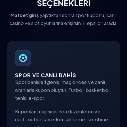
SEÇENEKLERİ
Matbet giriş
yaptıktan sonra spor kuponu, canlı
casino ve slot oyunlarına erişirsin. Hepsi bir arada.
SPOR VE CANLI BAHİS
Spor bahisleri geniş; maç öncesi ve canlı
oranlarla kupon oluştur. Futbol, basketbol,
tenis, e-spor.
Kuponları maç sırasında düzenleme ve
cash-out ile kârı erken kilitleme; kombine