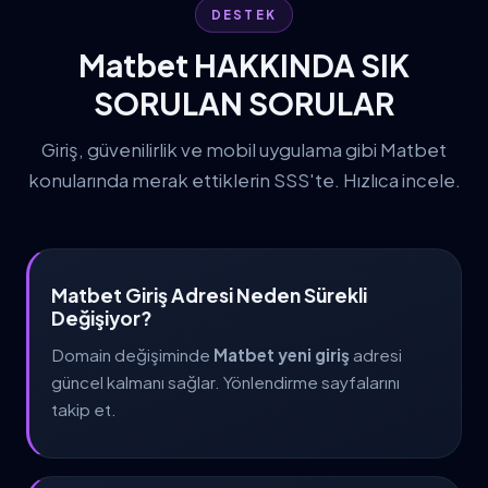
DESTEK
Matbet HAKKINDA SIK
SORULAN SORULAR
Giriş, güvenilirlik ve mobil uygulama gibi Matbet
konularında merak ettiklerin SSS'te. Hızlıca incele.
Matbet Giriş Adresi Neden Sürekli
Değişiyor?
Domain değişiminde
Matbet yeni giriş
adresi
güncel kalmanı sağlar. Yönlendirme sayfalarını
takip et.