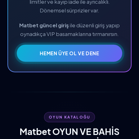
limitler ve kayıp iade ile ayrıcalıklı.
Dönemsel sürprizler var.
Matbet güncel giriş
ile düzenli giriş yapıp
oynadıkça VIP basamaklarına tırmanırsın.
HEMEN ÜYE OL VE DENE
OYUN KATALOĞU
Matbet OYUN VE BAHİS