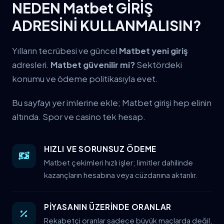
NEDEN Matbet GİRİŞ
ADRESİNİ KULLANMALISIN?
Yılların tecrübesi ve güncel
Matbet yeni giriş
adresleri.
Matbet güvenilir mi?
Sektördeki
konumu ve ödeme politikasıyla evet.
Bu sayfayı yer imlerine ekle; Matbet girişi hep elinin
altında. Spor ve casino tek hesap.
HIZLI VE SORUNSUZ ÖDEME
Matbet çekimleri hızlı işler; limitler dahilinde
kazançların hesabına veya cüzdanına aktarılır.
PİYASANIN ÜZERİNDE ORANLAR
Rekabetçi oranlar sadece büyük maçlarda değil,