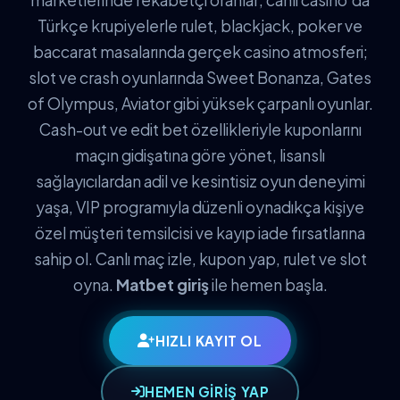
Türkçe krupiyelerle rulet, blackjack, poker ve
baccarat masalarında gerçek casino atmosferi;
slot ve crash oyunlarında Sweet Bonanza, Gates
of Olympus, Aviator gibi yüksek çarpanlı oyunlar.
Cash-out ve edit bet özellikleriyle kuponlarını
maçın gidişatına göre yönet, lisanslı
sağlayıcılardan adil ve kesintisiz oyun deneyimi
yaşa, VIP programıyla düzenli oynadıkça kişiye
özel müşteri temsilcisi ve kayıp iade fırsatlarına
sahip ol. Canlı maç izle, kupon yap, rulet ve slot
oyna.
Matbet giriş
ile hemen başla.
HIZLI KAYIT OL
HEMEN GİRİŞ YAP