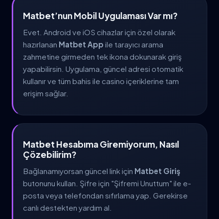
Matbet’nun Mobil Uygulaması Var mı?
Evet. Android ve iOS cihazlar için özel olarak
hazırlanan
Matbet App
ile tarayıcı arama
zahmetine girmeden tek ikona dokunarak giriş
yapabilirsin. Uygulama, güncel adresi otomatik
kullanır ve tüm bahis ile casino içeriklerine tam
erişim sağlar.
Matbet Hesabıma Giremiyorum, Nasıl
Çözebilirim?
Bağlanamıyorsan güncel link için
Matbet Giriş
butonunu kullan. Şifre için "Şifremi Unuttum" ile e-
posta veya telefondan sıfırlama yap. Gerekirse
canlı destekten yardım al.