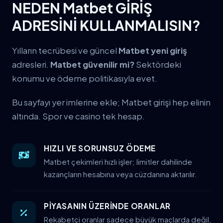
NEDEN Matbet GİRİŞ
ADRESİNİ KULLANMALISIN?
Yılların tecrübesi ve güncel
Matbet yeni giriş
adresleri.
Matbet güvenilir mi?
Sektördeki
konumu ve ödeme politikasıyla evet.
Bu sayfayı yer imlerine ekle; Matbet girişi hep elinin
altında. Spor ve casino tek hesap.
HIZLI VE SORUNSUZ ÖDEME
Matbet çekimleri hızlı işler; limitler dahilinde
kazançların hesabına veya cüzdanına aktarılır.
PİYASANIN ÜZERİNDE ORANLAR
Rekabetçi oranlar sadece büyük maçlarda değil,