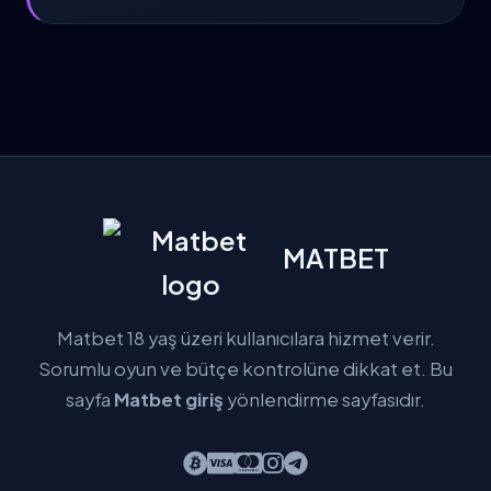
MATBET
Matbet 18 yaş üzeri kullanıcılara hizmet verir.
Sorumlu oyun ve bütçe kontrolüne dikkat et. Bu
sayfa
Matbet giriş
yönlendirme sayfasıdır.