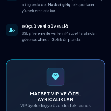
alt liglerde de.
Matbet giriş
ile kuponlarını
yüksek oranlarla kur.
GÜÇLÜ VERİ GÜVENLİĞİ
SSL şifreleme ile verilerin Matbet tarafından
güvence altında. Gizlilik ön planda.
MATBET VIP VE ÖZEL
AYRICALIKLAR
VIP üyeler kişiye özel destek, esnek