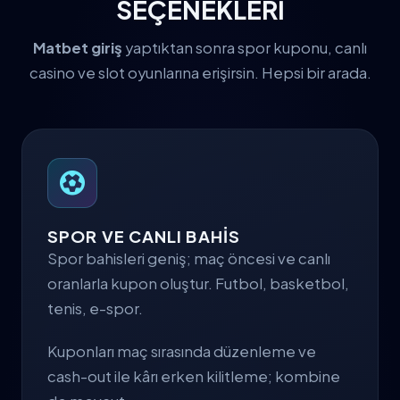
SEÇENEKLERİ
Matbet giriş
yaptıktan sonra spor kuponu, canlı
casino ve slot oyunlarına erişirsin. Hepsi bir arada.
SPOR VE CANLI BAHİS
Spor bahisleri geniş; maç öncesi ve canlı
oranlarla kupon oluştur. Futbol, basketbol,
tenis, e-spor.
Kuponları maç sırasında düzenleme ve
cash-out ile kârı erken kilitleme; kombine