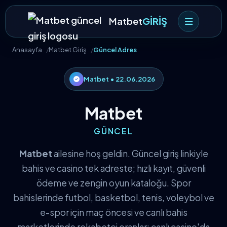
Matbet
GİRİŞ
Anasayfa
Matbet Giriş
Güncel Adres
Matbet • 22.06.2026
Matbet
GÜNCEL
Matbet
ailesine hoş geldin. Güncel giriş linkiyle
bahis ve casino tek adreste; hızlı kayıt, güvenli
ödeme ve zengin oyun kataloğu. Spor
bahislerinde futbol, basketbol, tenis, voleybol ve
e-spor için maç öncesi ve canlı bahis
marketlerinde rekabetçi oranlar; canlı casino'da