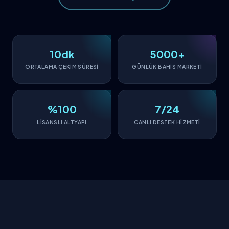
10dk
5000+
ORTALAMA ÇEKİM SÜRESİ
GÜNLÜK BAHİS MARKETİ
%100
7/24
LİSANSLI ALTYAPI
CANLI DESTEK HİZMETİ