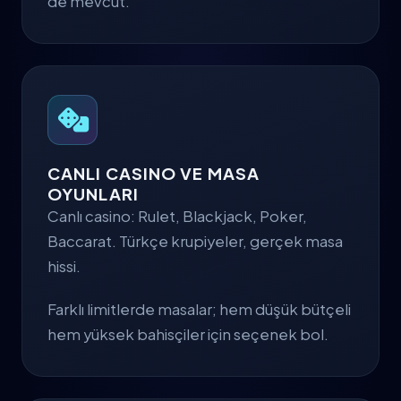
de mevcut.
CANLI CASINO VE MASA
OYUNLARI
Canlı casino: Rulet, Blackjack, Poker,
Baccarat. Türkçe krupiyeler, gerçek masa
hissi.
Farklı limitlerde masalar; hem düşük bütçeli
hem yüksek bahisçiler için seçenek bol.