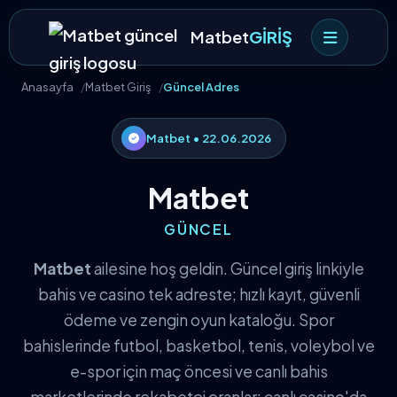
Matbet
GİRİŞ
Anasayfa
Matbet Giriş
Güncel Adres
Matbet • 22.06.2026
Matbet
GÜNCEL
Matbet
ailesine hoş geldin. Güncel giriş linkiyle
bahis ve casino tek adreste; hızlı kayıt, güvenli
ödeme ve zengin oyun kataloğu. Spor
bahislerinde futbol, basketbol, tenis, voleybol ve
e-spor için maç öncesi ve canlı bahis
marketlerinde rekabetçi oranlar; canlı casino'da