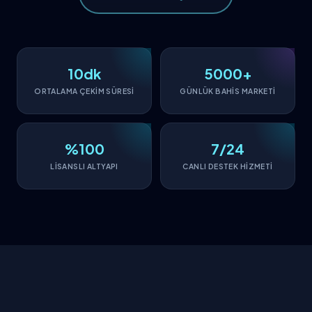
10dk
5000+
ORTALAMA ÇEKİM SÜRESİ
GÜNLÜK BAHİS MARKETİ
%100
7/24
LİSANSLI ALTYAPI
CANLI DESTEK HİZMETİ