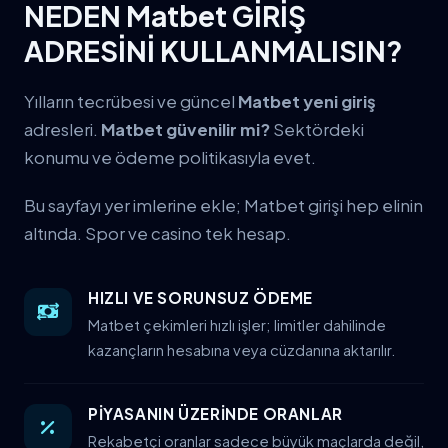
NEDEN Matbet GİRİŞ
ADRESİNİ KULLANMALISIN?
Yılların tecrübesi ve güncel
Matbet yeni giriş
adresleri.
Matbet güvenilir mi?
Sektördeki
konumu ve ödeme politikasıyla evet.
Bu sayfayı yer imlerine ekle; Matbet girişi hep elinin
altında. Spor ve casino tek hesap.
HIZLI VE SORUNSUZ ÖDEME
Matbet çekimleri hızlı işler; limitler dahilinde
kazançların hesabına veya cüzdanına aktarılır.
PİYASANIN ÜZERİNDE ORANLAR
Rekabetçi oranlar sadece büyük maçlarda değil,