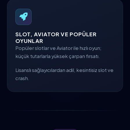
SLOT, AVIATOR VE POPÜLER
OYUNLAR
Popüler slotlar ve Aviator ile hızlı oyun;
küçük tutarlarla yüksek çarpan fırsatı.
Lisanslı sağlayıcılardan adil, kesintisiz slot ve
crash.