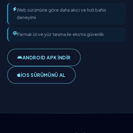
Web sürümüne göre daha akıcı ve hızlı bahis
deneyimi
Parmak izi ve yüz tanıma ile ekstra güvenlik
ANDROID APK İNDİR
IOS SÜRÜMÜNÜ AL