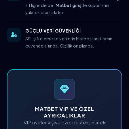
alt liglerde de.
Matbet giriş
ile kuponlarını
yüksek oranlarla kur.
GÜÇLÜ VERİ GÜVENLİĞİ
SSL şifreleme ile verilerin Matbet tarafından
güvence altında. Gizlilik ön planda.
MATBET VIP VE ÖZEL
AYRICALIKLAR
VIP üyeler kişiye özel destek, esnek