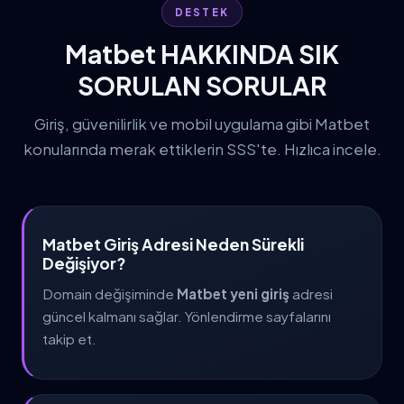
DESTEK
Matbet HAKKINDA SIK
SORULAN SORULAR
Giriş, güvenilirlik ve mobil uygulama gibi Matbet
konularında merak ettiklerin SSS'te. Hızlıca incele.
Matbet Giriş Adresi Neden Sürekli
Değişiyor?
Domain değişiminde
Matbet yeni giriş
adresi
güncel kalmanı sağlar. Yönlendirme sayfalarını
takip et.