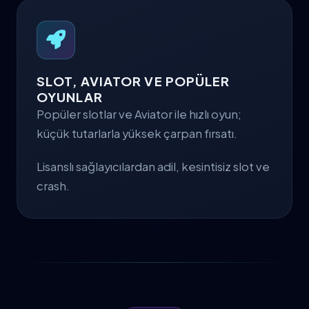
SLOT, AVIATOR VE POPÜLER
OYUNLAR
Popüler slotlar ve Aviator ile hızlı oyun;
küçük tutarlarla yüksek çarpan fırsatı.
Lisanslı sağlayıcılardan adil, kesintisiz slot ve
crash.