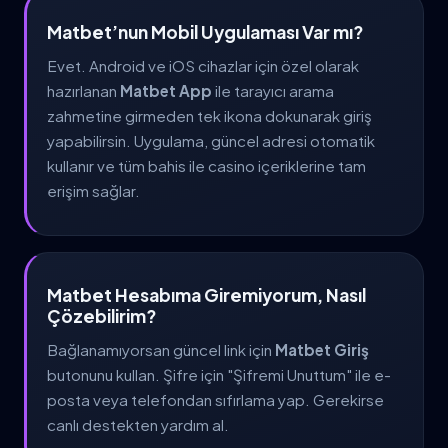
Matbet’nun Mobil Uygulaması Var mı?
Evet. Android ve iOS cihazlar için özel olarak
hazırlanan
Matbet App
ile tarayıcı arama
zahmetine girmeden tek ikona dokunarak giriş
yapabilirsin. Uygulama, güncel adresi otomatik
kullanır ve tüm bahis ile casino içeriklerine tam
erişim sağlar.
Matbet Hesabıma Giremiyorum, Nasıl
Çözebilirim?
Bağlanamıyorsan güncel link için
Matbet Giriş
butonunu kullan. Şifre için "Şifremi Unuttum" ile e-
posta veya telefondan sıfırlama yap. Gerekirse
canlı destekten yardım al.