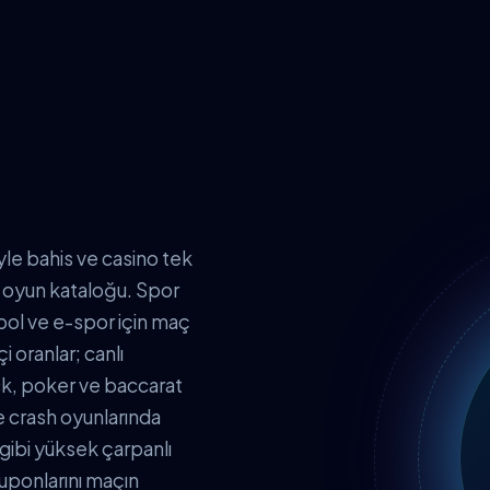
iyle bahis ve casino tek
n oyun kataloğu. Spor
bol ve e-spor için maç
 oranlar; canlı
ck, poker ve baccarat
e crash oyunlarında
ibi yüksek çarpanlı
kuponlarını maçın