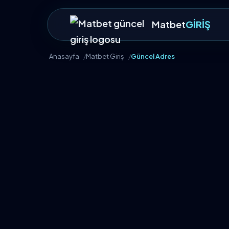
Matbet
GİRİŞ
Anasayfa
Matbet Giriş
Güncel Adres