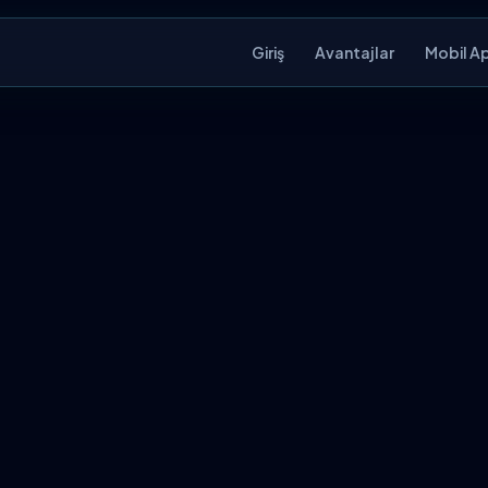
Giriş
Avantajlar
Mobil A