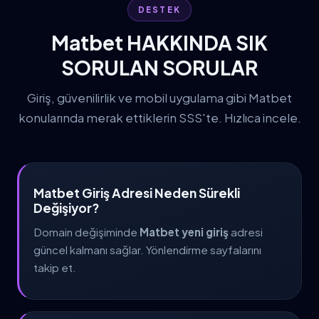
DESTEK
Matbet HAKKINDA SIK
SORULAN SORULAR
Giriş, güvenilirlik ve mobil uygulama gibi Matbet
konularında merak ettiklerin SSS'te. Hızlıca incele.
Matbet Giriş Adresi Neden Sürekli
Değişiyor?
Domain değişiminde
Matbet yeni giriş
adresi
güncel kalmanı sağlar. Yönlendirme sayfalarını
takip et.