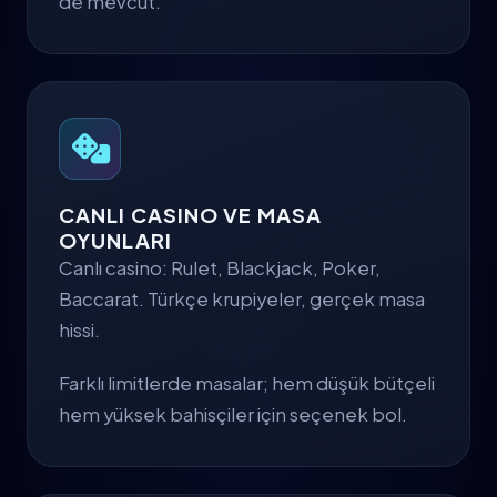
de mevcut.
CANLI CASINO VE MASA
OYUNLARI
Canlı casino: Rulet, Blackjack, Poker,
Baccarat. Türkçe krupiyeler, gerçek masa
hissi.
Farklı limitlerde masalar; hem düşük bütçeli
hem yüksek bahisçiler için seçenek bol.