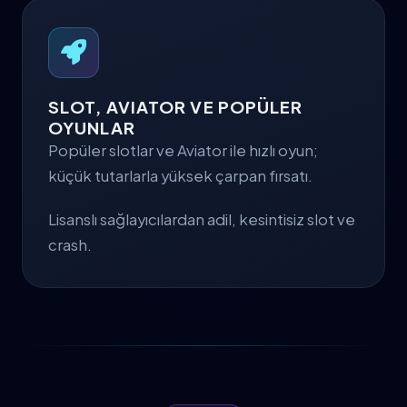
SLOT, AVIATOR VE POPÜLER
OYUNLAR
Popüler slotlar ve Aviator ile hızlı oyun;
küçük tutarlarla yüksek çarpan fırsatı.
Lisanslı sağlayıcılardan adil, kesintisiz slot ve
crash.