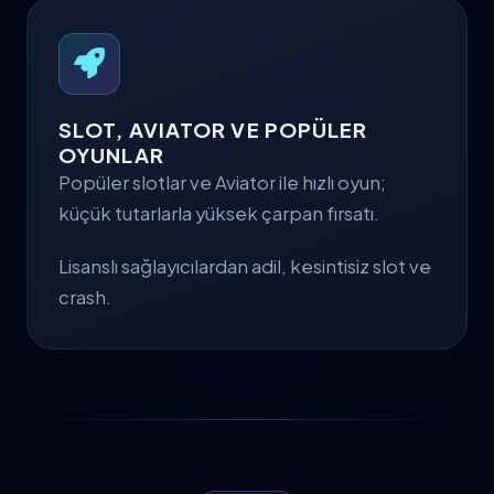
SLOT, AVIATOR VE POPÜLER
OYUNLAR
Popüler slotlar ve Aviator ile hızlı oyun;
küçük tutarlarla yüksek çarpan fırsatı.
Lisanslı sağlayıcılardan adil, kesintisiz slot ve
crash.