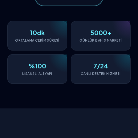
10dk
5000+
ORTALAMA ÇEKİM SÜRESİ
GÜNLÜK BAHİS MARKETİ
%100
7/24
LİSANSLI ALTYAPI
CANLI DESTEK HİZMETİ