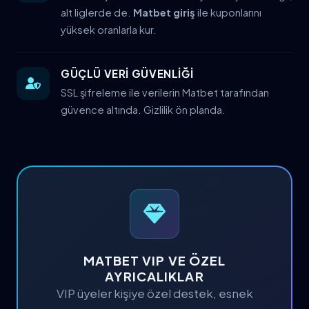
alt liglerde de.
Matbet giriş
ile kuponlarını
yüksek oranlarla kur.
GÜÇLÜ VERİ GÜVENLİĞİ
SSL şifreleme ile verilerin Matbet tarafından
güvence altında. Gizlilik ön planda.
MATBET VIP VE ÖZEL
AYRICALIKLAR
VIP üyeler kişiye özel destek, esnek