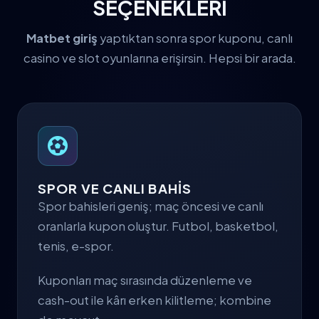
SEÇENEKLERİ
Matbet giriş
yaptıktan sonra spor kuponu, canlı
casino ve slot oyunlarına erişirsin. Hepsi bir arada.
SPOR VE CANLI BAHİS
Spor bahisleri geniş; maç öncesi ve canlı
oranlarla kupon oluştur. Futbol, basketbol,
tenis, e-spor.
Kuponları maç sırasında düzenleme ve
cash-out ile kârı erken kilitleme; kombine