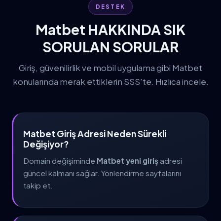
DESTEK
Matbet HAKKINDA SIK
SORULAN SORULAR
Giriş, güvenilirlik ve mobil uygulama gibi Matbet
konularında merak ettiklerin SSS'te. Hızlıca incele.
Matbet Giriş Adresi Neden Sürekli
Değişiyor?
Domain değişiminde
Matbet yeni giriş
adresi
güncel kalmanı sağlar. Yönlendirme sayfalarını
takip et.