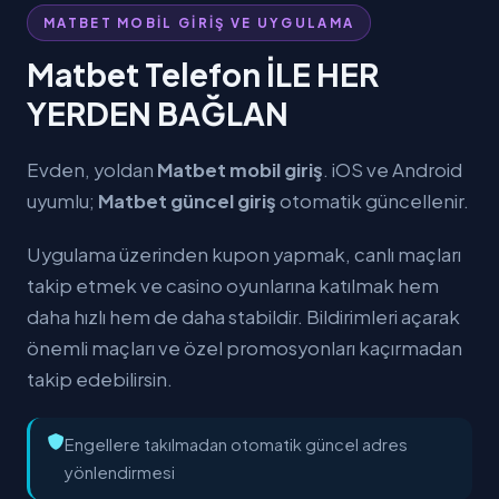
MATBET MOBİL GİRİŞ VE UYGULAMA
Matbet Telefon İLE HER
YERDEN BAĞLAN
Evden, yoldan
Matbet mobil giriş
. iOS ve Android
uyumlu;
Matbet güncel giriş
otomatik güncellenir.
Uygulama üzerinden kupon yapmak, canlı maçları
takip etmek ve casino oyunlarına katılmak hem
daha hızlı hem de daha stabildir. Bildirimleri açarak
önemli maçları ve özel promosyonları kaçırmadan
takip edebilirsin.
Engellere takılmadan otomatik güncel adres
yönlendirmesi