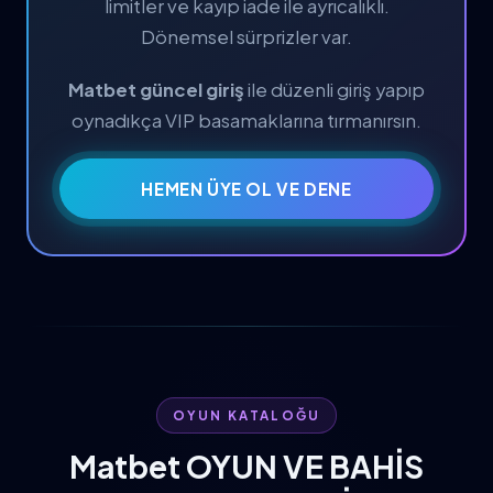
limitler ve kayıp iade ile ayrıcalıklı.
Dönemsel sürprizler var.
Matbet güncel giriş
ile düzenli giriş yapıp
oynadıkça VIP basamaklarına tırmanırsın.
HEMEN ÜYE OL VE DENE
OYUN KATALOĞU
Matbet OYUN VE BAHİS