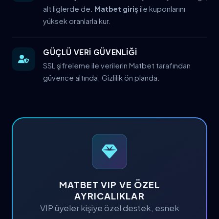
alt liglerde de.
Matbet giriş
ile kuponlarını
yüksek oranlarla kur.
GÜÇLÜ VERİ GÜVENLİĞİ
SSL şifreleme ile verilerin Matbet tarafından
güvence altında. Gizlilik ön planda.
MATBET VIP VE ÖZEL
AYRICALIKLAR
VIP üyeler kişiye özel destek, esnek