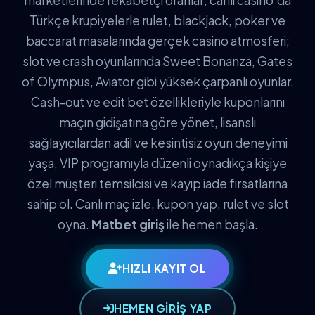
Türkçe krupiyelerle rulet, blackjack, poker ve
baccarat masalarında gerçek casino atmosferi;
slot ve crash oyunlarında Sweet Bonanza, Gates
of Olympus, Aviator gibi yüksek çarpanlı oyunlar.
Cash-out ve edit bet özellikleriyle kuponlarını
maçın gidişatına göre yönet, lisanslı
sağlayıcılardan adil ve kesintisiz oyun deneyimi
yaşa, VIP programıyla düzenli oynadıkça kişiye
özel müşteri temsilcisi ve kayıp iade fırsatlarına
sahip ol. Canlı maç izle, kupon yap, rulet ve slot
oyna.
Matbet giriş
ile hemen başla.
HIZLI KAYIT OL
HEMEN GİRİŞ YAP