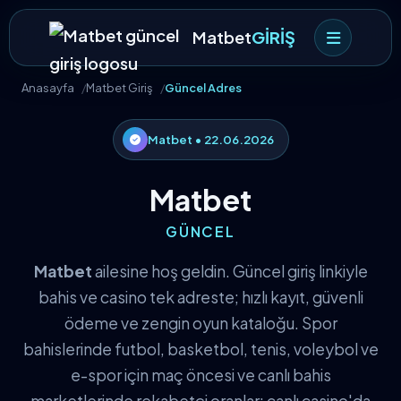
Matbet
GİRİŞ
Anasayfa
Matbet Giriş
Güncel Adres
Matbet • 22.06.2026
Matbet
GÜNCEL
Matbet
ailesine hoş geldin. Güncel giriş linkiyle
bahis ve casino tek adreste; hızlı kayıt, güvenli
ödeme ve zengin oyun kataloğu. Spor
bahislerinde futbol, basketbol, tenis, voleybol ve
e-spor için maç öncesi ve canlı bahis
marketlerinde rekabetçi oranlar; canlı casino'da