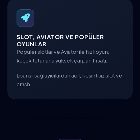
SLOT, AVIATOR VE POPÜLER
OYUNLAR
Popüler slotlar ve Aviator ile hızlı oyun;
küçük tutarlarla yüksek çarpan fırsatı.
Lisanslı sağlayıcılardan adil, kesintisiz slot ve
crash.