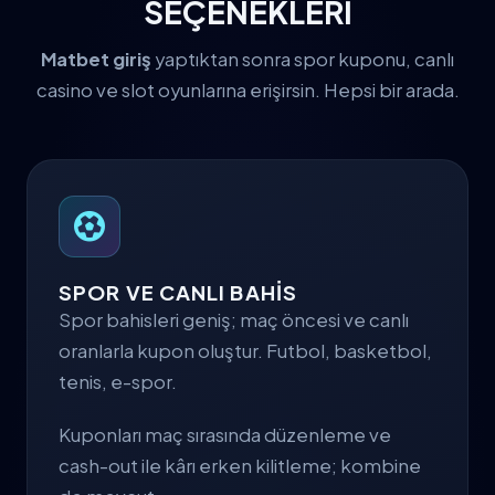
SEÇENEKLERİ
Matbet giriş
yaptıktan sonra spor kuponu, canlı
casino ve slot oyunlarına erişirsin. Hepsi bir arada.
SPOR VE CANLI BAHİS
Spor bahisleri geniş; maç öncesi ve canlı
oranlarla kupon oluştur. Futbol, basketbol,
tenis, e-spor.
Kuponları maç sırasında düzenleme ve
cash-out ile kârı erken kilitleme; kombine