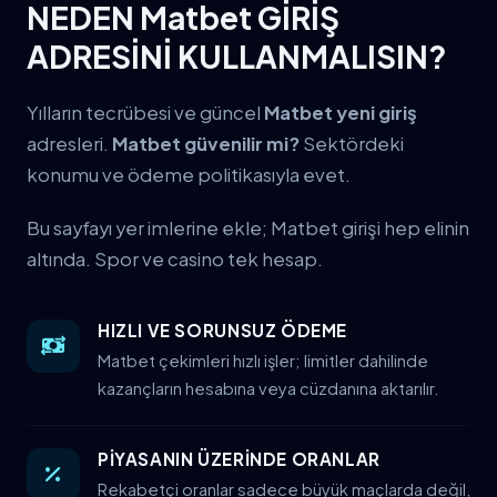
NEDEN Matbet GİRİŞ
ADRESİNİ KULLANMALISIN?
Yılların tecrübesi ve güncel
Matbet yeni giriş
adresleri.
Matbet güvenilir mi?
Sektördeki
konumu ve ödeme politikasıyla evet.
Bu sayfayı yer imlerine ekle; Matbet girişi hep elinin
altında. Spor ve casino tek hesap.
HIZLI VE SORUNSUZ ÖDEME
Matbet çekimleri hızlı işler; limitler dahilinde
kazançların hesabına veya cüzdanına aktarılır.
PİYASANIN ÜZERİNDE ORANLAR
Rekabetçi oranlar sadece büyük maçlarda değil,