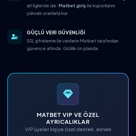
alt liglerde de.
Matbet giriş
ile kuponlarını
yüksek oranlarla kur.
GÜÇLÜ VERİ GÜVENLİĞİ
SSL şifreleme ile verilerin Matbet tarafından
güvence altında. Gizlilik ön planda.
MATBET VIP VE ÖZEL
AYRICALIKLAR
VIP üyeler kişiye özel destek, esnek