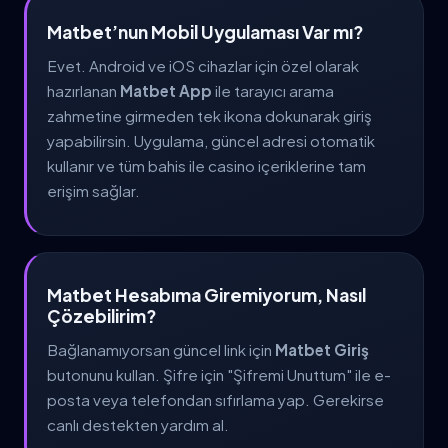
Matbet’nun Mobil Uygulaması Var mı?
Evet. Android ve iOS cihazlar için özel olarak
hazırlanan
Matbet App
ile tarayıcı arama
zahmetine girmeden tek ikona dokunarak giriş
yapabilirsin. Uygulama, güncel adresi otomatik
kullanır ve tüm bahis ile casino içeriklerine tam
erişim sağlar.
Matbet Hesabıma Giremiyorum, Nasıl
Çözebilirim?
Bağlanamıyorsan güncel link için
Matbet Giriş
butonunu kullan. Şifre için "Şifremi Unuttum" ile e-
posta veya telefondan sıfırlama yap. Gerekirse
canlı destekten yardım al.