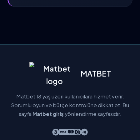
MATBET
Matbet 18 yaş üzeri kullanıcılara hizmet verir.
Sorumlu oyun ve bütçe kontrolüne dikkat et. Bu
sayfa
Matbet giriş
yönlendirme sayfasıdır.