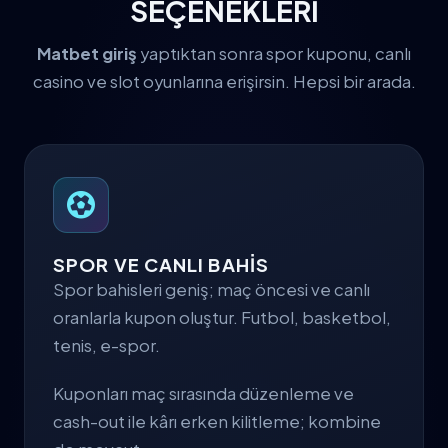
SEÇENEKLERİ
Matbet giriş
yaptıktan sonra spor kuponu, canlı
casino ve slot oyunlarına erişirsin. Hepsi bir arada.
SPOR VE CANLI BAHİS
Spor bahisleri geniş; maç öncesi ve canlı
oranlarla kupon oluştur. Futbol, basketbol,
tenis, e-spor.
Kuponları maç sırasında düzenleme ve
cash-out ile kârı erken kilitleme; kombine