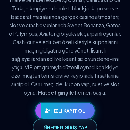
Türkçe krupiyelerle rulet, blackjack, poker ve
baccarat masalarında gerçek casino atmosferi;
slot ve crash oyunlarında Sweet Bonanza, Gates
of Olympus, Aviator gibi yüksek çarpanlı oyunlar.
Cash-out ve edit bet özellikleriyle kuponlarını
maçın gidişatına göre yönet, lisanslı
sağlayıcılardan adil ve kesintisiz oyun deneyimi
yaşa, VIP programıyla düzenli oynadıkça kişiye
özel müşteri temsilcisi ve kayıp iade fırsatlarına
sahip ol. Canlı maç izle, kupon yap, rulet ve slot
oyna.
Matbet giriş
ile hemen başla.
HIZLI KAYIT OL
HEMEN GİRİŞ YAP