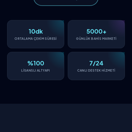
10dk
5000+
ORTALAMA ÇEKİM SÜRESİ
GÜNLÜK BAHİS MARKETİ
%100
7/24
LİSANSLI ALTYAPI
CANLI DESTEK HİZMETİ