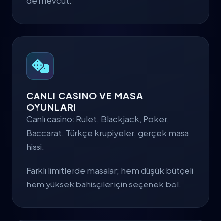
de mevcut.
CANLI CASINO VE MASA
OYUNLARI
Canlı casino: Rulet, Blackjack, Poker,
Baccarat. Türkçe krupiyeler, gerçek masa
hissi.
Farklı limitlerde masalar; hem düşük bütçeli
hem yüksek bahisçiler için seçenek bol.