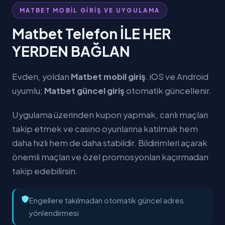
MATBET MOBİL GİRİŞ VE UYGULAMA
Matbet Telefon İLE HER
YERDEN BAĞLAN
Evden, yoldan
Matbet mobil giriş
. iOS ve Android
uyumlu;
Matbet güncel giriş
otomatik güncellenir.
Uygulama üzerinden kupon yapmak, canlı maçları
takip etmek ve casino oyunlarına katılmak hem
daha hızlı hem de daha stabildir. Bildirimleri açarak
önemli maçları ve özel promosyonları kaçırmadan
takip edebilirsin.
Engellere takılmadan otomatik güncel adres
yönlendirmesi