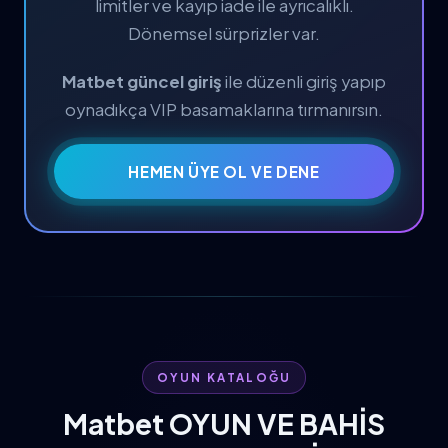
limitler ve kayıp iade ile ayrıcalıklı.
Dönemsel sürprizler var.
Matbet güncel giriş
ile düzenli giriş yapıp
oynadıkça VIP basamaklarına tırmanırsın.
HEMEN ÜYE OL VE DENE
OYUN KATALOĞU
Matbet OYUN VE BAHİS