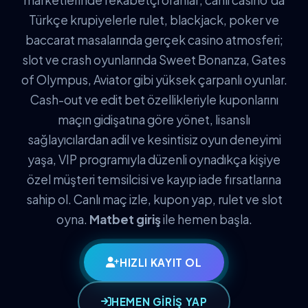
Türkçe krupiyelerle rulet, blackjack, poker ve
baccarat masalarında gerçek casino atmosferi;
slot ve crash oyunlarında Sweet Bonanza, Gates
of Olympus, Aviator gibi yüksek çarpanlı oyunlar.
Cash-out ve edit bet özellikleriyle kuponlarını
maçın gidişatına göre yönet, lisanslı
sağlayıcılardan adil ve kesintisiz oyun deneyimi
yaşa, VIP programıyla düzenli oynadıkça kişiye
özel müşteri temsilcisi ve kayıp iade fırsatlarına
sahip ol. Canlı maç izle, kupon yap, rulet ve slot
oyna.
Matbet giriş
ile hemen başla.
HIZLI KAYIT OL
HEMEN GİRİŞ YAP