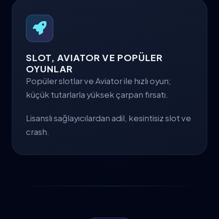
SLOT, AVIATOR VE POPÜLER
OYUNLAR
Popüler slotlar ve Aviator ile hızlı oyun;
küçük tutarlarla yüksek çarpan fırsatı.
Lisanslı sağlayıcılardan adil, kesintisiz slot ve
crash.