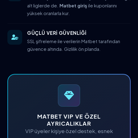
alt liglerde de.
Matbet giriş
ile kuponlarını
yüksek oranlarla kur.
GÜÇLÜ VERİ GÜVENLİĞİ
SSL şifreleme ile verilerin Matbet tarafından
güvence altında. Gizlilik ön planda.
MATBET VIP VE ÖZEL
AYRICALIKLAR
VIP üyeler kişiye özel destek, esnek