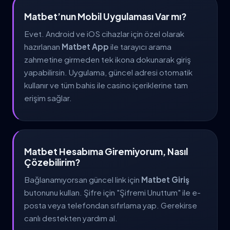
Matbet’nun Mobil Uygulaması Var mı?
Evet. Android ve iOS cihazlar için özel olarak
hazırlanan
Matbet App
ile tarayıcı arama
zahmetine girmeden tek ikona dokunarak giriş
yapabilirsin. Uygulama, güncel adresi otomatik
kullanır ve tüm bahis ile casino içeriklerine tam
erişim sağlar.
Matbet Hesabıma Giremiyorum, Nasıl
Çözebilirim?
Bağlanamıyorsan güncel link için
Matbet Giriş
butonunu kullan. Şifre için "Şifremi Unuttum" ile e-
posta veya telefondan sıfırlama yap. Gerekirse
canlı destekten yardım al.