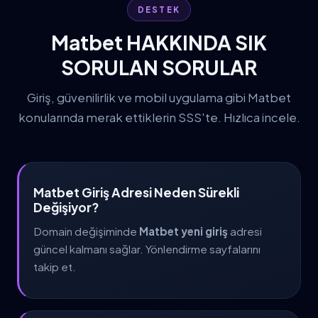
DESTEK
Matbet HAKKINDA SIK
SORULAN SORULAR
Giriş, güvenilirlik ve mobil uygulama gibi Matbet
konularında merak ettiklerin SSS'te. Hızlıca incele.
Matbet Giriş Adresi Neden Sürekli
Değişiyor?
Domain değişiminde
Matbet yeni giriş
adresi
güncel kalmanı sağlar. Yönlendirme sayfalarını
takip et.