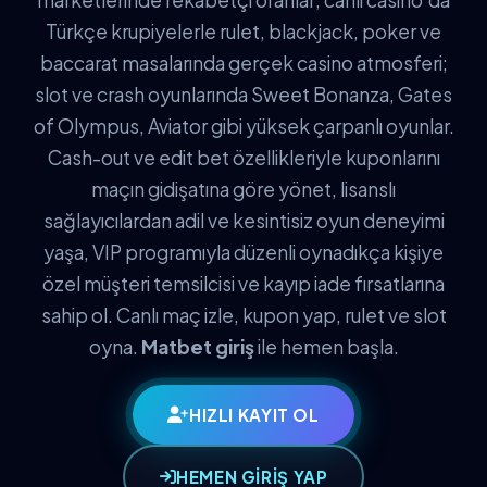
Türkçe krupiyelerle rulet, blackjack, poker ve
baccarat masalarında gerçek casino atmosferi;
slot ve crash oyunlarında Sweet Bonanza, Gates
of Olympus, Aviator gibi yüksek çarpanlı oyunlar.
Cash-out ve edit bet özellikleriyle kuponlarını
maçın gidişatına göre yönet, lisanslı
sağlayıcılardan adil ve kesintisiz oyun deneyimi
yaşa, VIP programıyla düzenli oynadıkça kişiye
özel müşteri temsilcisi ve kayıp iade fırsatlarına
sahip ol. Canlı maç izle, kupon yap, rulet ve slot
oyna.
Matbet giriş
ile hemen başla.
HIZLI KAYIT OL
HEMEN GİRİŞ YAP