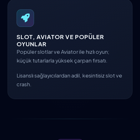
SLOT, AVIATOR VE POPÜLER
OYUNLAR
Popüler slotlar ve Aviator ile hızlı oyun;
küçük tutarlarla yüksek çarpan fırsatı.
Lisanslı sağlayıcılardan adil, kesintisiz slot ve
crash.