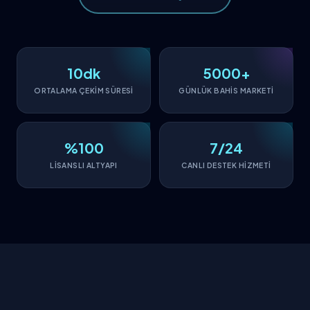
10dk
5000+
ORTALAMA ÇEKİM SÜRESİ
GÜNLÜK BAHİS MARKETİ
%100
7/24
LİSANSLI ALTYAPI
CANLI DESTEK HİZMETİ