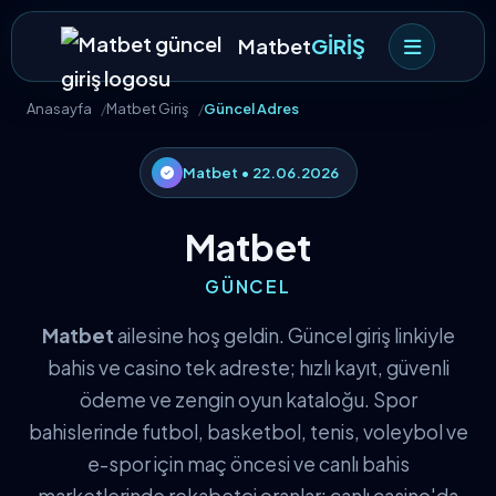
Matbet
GİRİŞ
Anasayfa
Matbet Giriş
Güncel Adres
Matbet • 22.06.2026
Matbet
GÜNCEL
Matbet
ailesine hoş geldin. Güncel giriş linkiyle
bahis ve casino tek adreste; hızlı kayıt, güvenli
ödeme ve zengin oyun kataloğu. Spor
bahislerinde futbol, basketbol, tenis, voleybol ve
e-spor için maç öncesi ve canlı bahis
marketlerinde rekabetçi oranlar; canlı casino'da