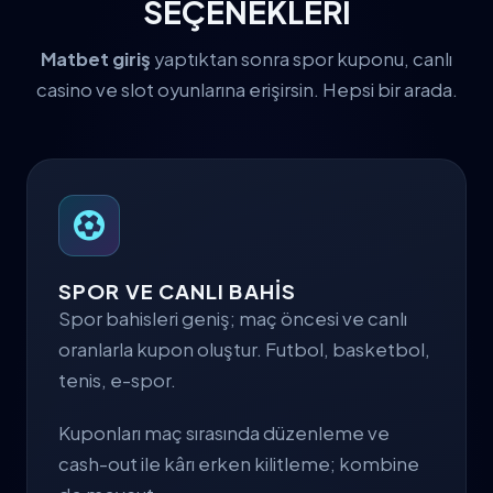
SEÇENEKLERİ
Matbet giriş
yaptıktan sonra spor kuponu, canlı
casino ve slot oyunlarına erişirsin. Hepsi bir arada.
SPOR VE CANLI BAHİS
Spor bahisleri geniş; maç öncesi ve canlı
oranlarla kupon oluştur. Futbol, basketbol,
tenis, e-spor.
Kuponları maç sırasında düzenleme ve
cash-out ile kârı erken kilitleme; kombine