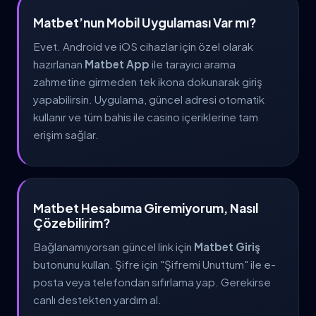
Matbet’nun Mobil Uygulaması Var mı?
Evet. Android ve iOS cihazlar için özel olarak
hazırlanan
Matbet App
ile tarayıcı arama
zahmetine girmeden tek ikona dokunarak giriş
yapabilirsin. Uygulama, güncel adresi otomatik
kullanır ve tüm bahis ile casino içeriklerine tam
erişim sağlar.
Matbet Hesabıma Giremiyorum, Nasıl
Çözebilirim?
Bağlanamıyorsan güncel link için
Matbet Giriş
butonunu kullan. Şifre için "Şifremi Unuttum" ile e-
posta veya telefondan sıfırlama yap. Gerekirse
canlı destekten yardım al.