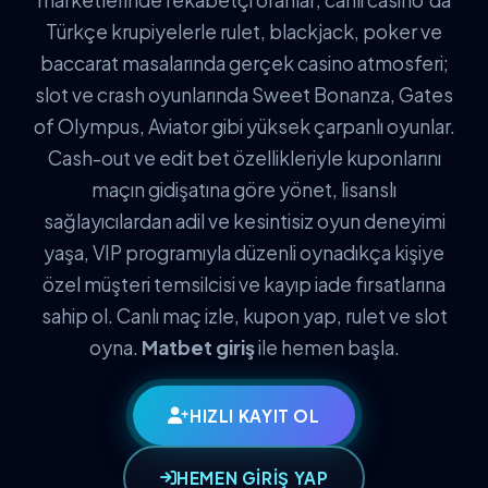
Türkçe krupiyelerle rulet, blackjack, poker ve
baccarat masalarında gerçek casino atmosferi;
slot ve crash oyunlarında Sweet Bonanza, Gates
of Olympus, Aviator gibi yüksek çarpanlı oyunlar.
Cash-out ve edit bet özellikleriyle kuponlarını
maçın gidişatına göre yönet, lisanslı
sağlayıcılardan adil ve kesintisiz oyun deneyimi
yaşa, VIP programıyla düzenli oynadıkça kişiye
özel müşteri temsilcisi ve kayıp iade fırsatlarına
sahip ol. Canlı maç izle, kupon yap, rulet ve slot
oyna.
Matbet giriş
ile hemen başla.
HIZLI KAYIT OL
HEMEN GİRİŞ YAP