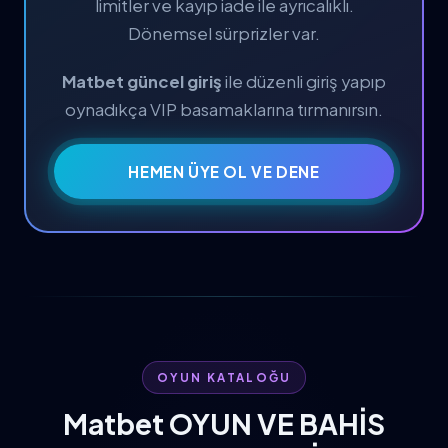
limitler ve kayıp iade ile ayrıcalıklı.
Dönemsel sürprizler var.
Matbet güncel giriş
ile düzenli giriş yapıp
oynadıkça VIP basamaklarına tırmanırsın.
HEMEN ÜYE OL VE DENE
OYUN KATALOĞU
Matbet OYUN VE BAHİS