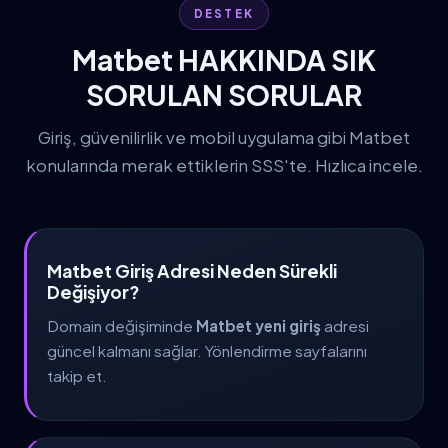
DESTEK
Matbet HAKKINDA SIK
SORULAN SORULAR
Giriş, güvenilirlik ve mobil uygulama gibi Matbet
konularında merak ettiklerin SSS'te. Hızlıca incele.
Matbet Giriş Adresi Neden Sürekli
Değişiyor?
Domain değişiminde
Matbet yeni giriş
adresi
güncel kalmanı sağlar. Yönlendirme sayfalarını
takip et.