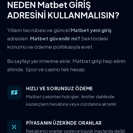
NEDEN Matbet GİRİŞ
ADRESİNİ KULLANMALISIN?
Yılların tecrübesi ve güncel
Matbet yeni giriş
adresleri.
Matbet güvenilir mi?
Sektördeki
konumu ve ödeme politikasıyla evet.
Bu sayfayı yer imlerine ekle; Matbet girişi hep elinin
altında. Spor ve casino tek hesap.
HIZLI VE SORUNSUZ ÖDEME
Matbet çekimleri hızlı işler; limitler dahilinde
kazançların hesabına veya cüzdanına aktarılır.
PİYASANIN ÜZERİNDE ORANLAR
Rekabetçi oranlar sadece büyük maçlarda değil,