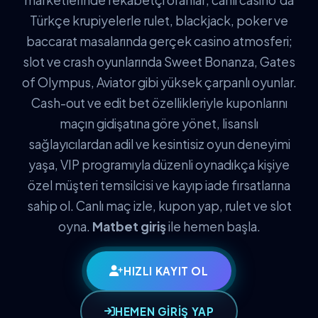
Türkçe krupiyelerle rulet, blackjack, poker ve
baccarat masalarında gerçek casino atmosferi;
slot ve crash oyunlarında Sweet Bonanza, Gates
of Olympus, Aviator gibi yüksek çarpanlı oyunlar.
Cash-out ve edit bet özellikleriyle kuponlarını
maçın gidişatına göre yönet, lisanslı
sağlayıcılardan adil ve kesintisiz oyun deneyimi
yaşa, VIP programıyla düzenli oynadıkça kişiye
özel müşteri temsilcisi ve kayıp iade fırsatlarına
sahip ol. Canlı maç izle, kupon yap, rulet ve slot
oyna.
Matbet giriş
ile hemen başla.
HIZLI KAYIT OL
HEMEN GİRİŞ YAP