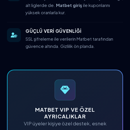
alt liglerde de.
Matbet giriş
ile kuponlarını
yüksek oranlarla kur.
GÜÇLÜ VERİ GÜVENLİĞİ
SSL şifreleme ile verilerin Matbet tarafından
güvence altında. Gizlilik ön planda.
MATBET VIP VE ÖZEL
AYRICALIKLAR
VIP üyeler kişiye özel destek, esnek