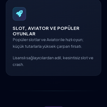
SLOT, AVIATOR VE POPÜLER
OYUNLAR
Popüler slotlar ve Aviator ile hızlı oyun;
küçük tutarlarla yüksek çarpan fırsatı.
Lisanslı sağlayıcılardan adil, kesintisiz slot ve
crash.