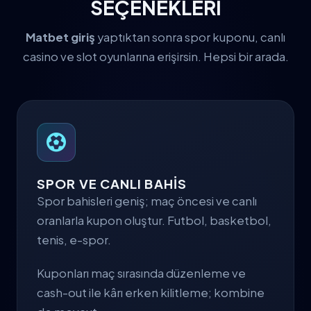
SEÇENEKLERİ
Matbet giriş
yaptıktan sonra spor kuponu, canlı
casino ve slot oyunlarına erişirsin. Hepsi bir arada.
SPOR VE CANLI BAHİS
Spor bahisleri geniş; maç öncesi ve canlı
oranlarla kupon oluştur. Futbol, basketbol,
tenis, e-spor.
Kuponları maç sırasında düzenleme ve
cash-out ile kârı erken kilitleme; kombine