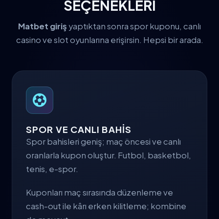
SEÇENEKLERİ
Matbet giriş
yaptıktan sonra spor kuponu, canlı
casino ve slot oyunlarına erişirsin. Hepsi bir arada.
SPOR VE CANLI BAHİS
Spor bahisleri geniş; maç öncesi ve canlı
oranlarla kupon oluştur. Futbol, basketbol,
tenis, e-spor.
Kuponları maç sırasında düzenleme ve
cash-out ile kârı erken kilitleme; kombine