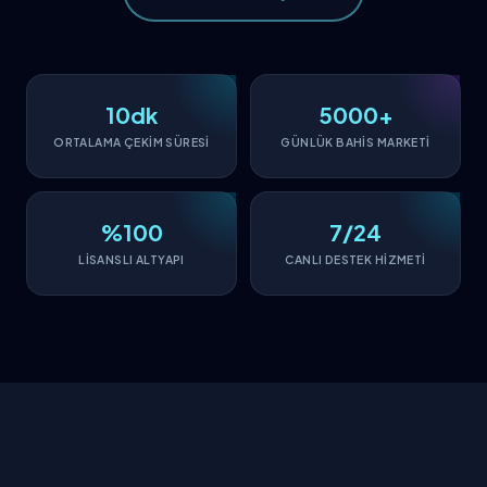
10dk
5000+
ORTALAMA ÇEKİM SÜRESİ
GÜNLÜK BAHİS MARKETİ
%100
7/24
LİSANSLI ALTYAPI
CANLI DESTEK HİZMETİ