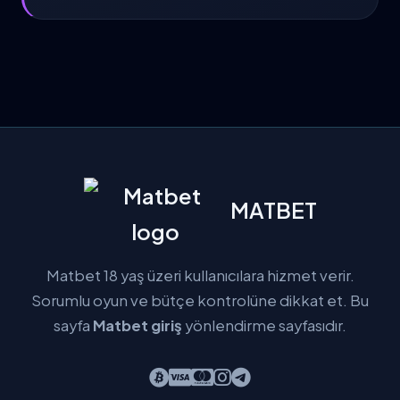
MATBET
Matbet 18 yaş üzeri kullanıcılara hizmet verir.
Sorumlu oyun ve bütçe kontrolüne dikkat et. Bu
sayfa
Matbet giriş
yönlendirme sayfasıdır.