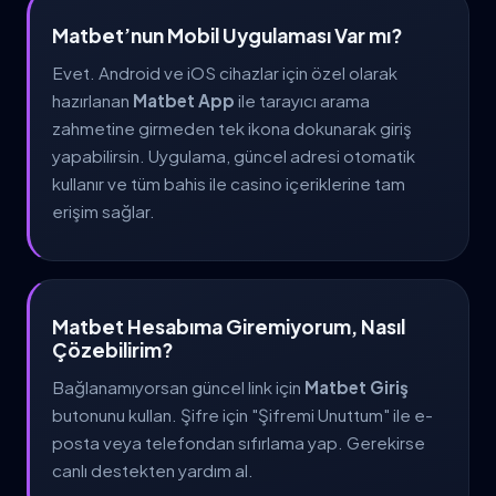
Matbet’nun Mobil Uygulaması Var mı?
Evet. Android ve iOS cihazlar için özel olarak
hazırlanan
Matbet App
ile tarayıcı arama
zahmetine girmeden tek ikona dokunarak giriş
yapabilirsin. Uygulama, güncel adresi otomatik
kullanır ve tüm bahis ile casino içeriklerine tam
erişim sağlar.
Matbet Hesabıma Giremiyorum, Nasıl
Çözebilirim?
Bağlanamıyorsan güncel link için
Matbet Giriş
butonunu kullan. Şifre için "Şifremi Unuttum" ile e-
posta veya telefondan sıfırlama yap. Gerekirse
canlı destekten yardım al.