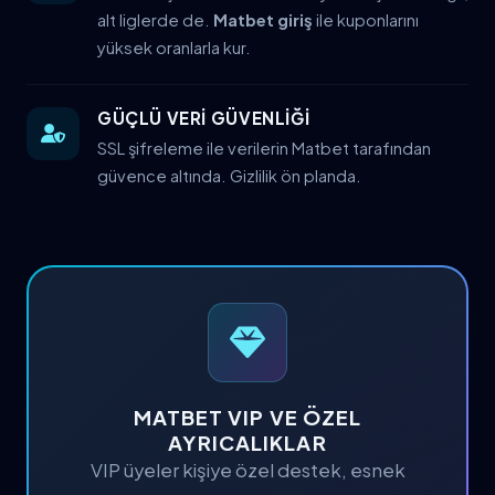
alt liglerde de.
Matbet giriş
ile kuponlarını
yüksek oranlarla kur.
GÜÇLÜ VERİ GÜVENLİĞİ
SSL şifreleme ile verilerin Matbet tarafından
güvence altında. Gizlilik ön planda.
MATBET VIP VE ÖZEL
AYRICALIKLAR
VIP üyeler kişiye özel destek, esnek