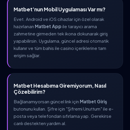
Matbet’nun Mobil Uygulaması Var mı?
Evet. Android ve iOS cihazlar için özel olarak
hazırlanan
Matbet App
ile tarayıcı arama
zahmetine girmeden tek ikona dokunarak giriş
yapabilirsin. Uygulama, güncel adresi otomatik
kullanır ve tüm bahis ile casino içeriklerine tam
erişim sağlar.
Matbet Hesabıma Giremiyorum, Nasıl
Çözebilirim?
Bağlanamıyorsan güncel link için
Matbet Giriş
butonunu kullan. Şifre için "Şifremi Unuttum" ile e-
posta veya telefondan sıfırlama yap. Gerekirse
canlı destekten yardım al.