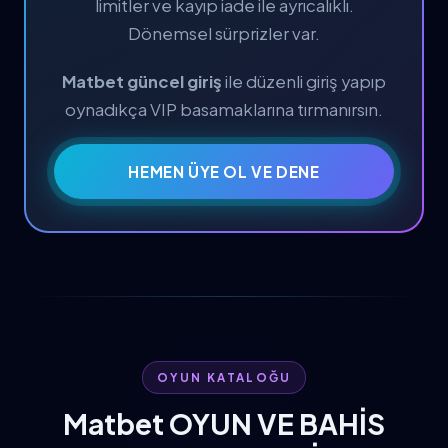
limitler ve kayıp iade ile ayrıcalıklı.
Dönemsel sürprizler var.
Matbet güncel giriş
ile düzenli giriş yapıp
oynadıkça VIP basamaklarına tırmanırsın.
HEMEN ÜYE OL VE DENE
OYUN KATALOĞU
Matbet OYUN VE BAHİS