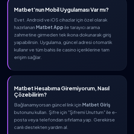
Matbet’nun Mobil Uygulaması Var mı?
Evet. Android ve iOS cihazlar için özel olarak
hazırlanan
Matbet App
ile tarayıcı arama
zahmetine girmeden tek ikona dokunarak giriş
yapabilirsin. Uygulama, güncel adresi otomatik
kullanır ve tüm bahis ile casino içeriklerine tam
erişim sağlar.
Matbet Hesabıma Giremiyorum, Nasıl
Çözebilirim?
Bağlanamıyorsan güncel link için
Matbet Giriş
butonunu kullan. Şifre için "Şifremi Unuttum" ile e-
posta veya telefondan sıfırlama yap. Gerekirse
canlı destekten yardım al.