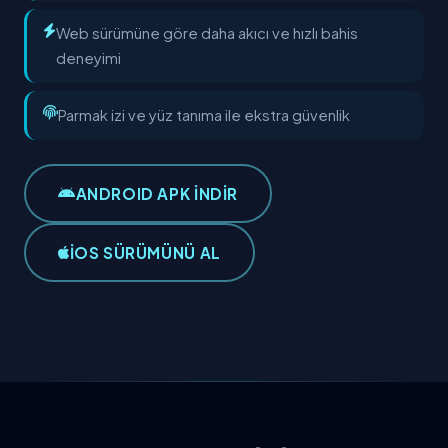
Web sürümüne göre daha akıcı ve hızlı bahis
deneyimi
Parmak izi ve yüz tanıma ile ekstra güvenlik
ANDROID APK İNDİR
IOS SÜRÜMÜNÜ AL