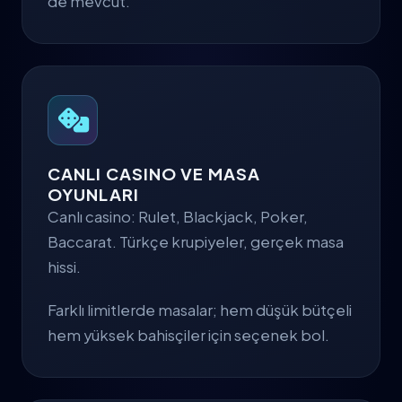
de mevcut.
CANLI CASINO VE MASA
OYUNLARI
Canlı casino: Rulet, Blackjack, Poker,
Baccarat. Türkçe krupiyeler, gerçek masa
hissi.
Farklı limitlerde masalar; hem düşük bütçeli
hem yüksek bahisçiler için seçenek bol.