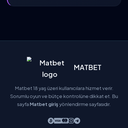
MATBET
Matbet 18 yaş üzeri kullanıcılara hizmet verir.
Sorumlu oyun ve bütçe kontrolüne dikkat et. Bu
sayfa
Matbet giriş
yönlendirme sayfasıdır.