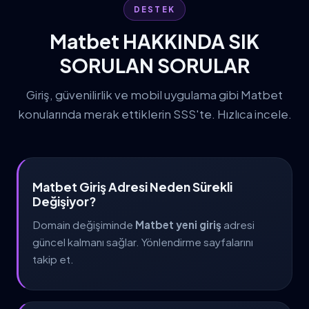
DESTEK
Matbet HAKKINDA SIK
SORULAN SORULAR
Giriş, güvenilirlik ve mobil uygulama gibi Matbet
konularında merak ettiklerin SSS'te. Hızlıca incele.
Matbet Giriş Adresi Neden Sürekli
Değişiyor?
Domain değişiminde
Matbet yeni giriş
adresi
güncel kalmanı sağlar. Yönlendirme sayfalarını
takip et.