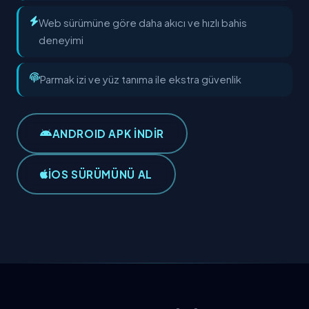
Web sürümüne göre daha akıcı ve hızlı bahis
deneyimi
Parmak izi ve yüz tanıma ile ekstra güvenlik
ANDROID APK İNDİR
IOS SÜRÜMÜNÜ AL