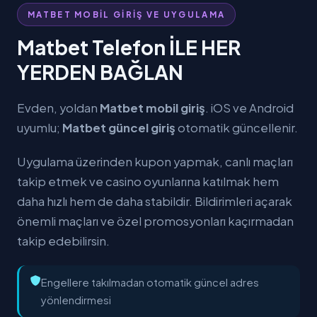
MATBET MOBİL GİRİŞ VE UYGULAMA
Matbet Telefon İLE HER
YERDEN BAĞLAN
Evden, yoldan
Matbet mobil giriş
. iOS ve Android
uyumlu;
Matbet güncel giriş
otomatik güncellenir.
Uygulama üzerinden kupon yapmak, canlı maçları
takip etmek ve casino oyunlarına katılmak hem
daha hızlı hem de daha stabildir. Bildirimleri açarak
önemli maçları ve özel promosyonları kaçırmadan
takip edebilirsin.
Engellere takılmadan otomatik güncel adres
yönlendirmesi