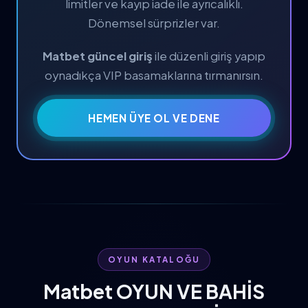
limitler ve kayıp iade ile ayrıcalıklı.
Dönemsel sürprizler var.
Matbet güncel giriş
ile düzenli giriş yapıp
oynadıkça VIP basamaklarına tırmanırsın.
HEMEN ÜYE OL VE DENE
OYUN KATALOĞU
Matbet OYUN VE BAHİS