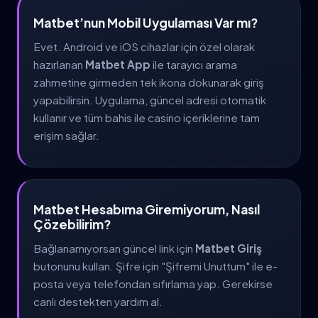
Matbet’nun Mobil Uygulaması Var mı?
Evet. Android ve iOS cihazlar için özel olarak
hazırlanan
Matbet App
ile tarayıcı arama
zahmetine girmeden tek ikona dokunarak giriş
yapabilirsin. Uygulama, güncel adresi otomatik
kullanır ve tüm bahis ile casino içeriklerine tam
erişim sağlar.
Matbet Hesabıma Giremiyorum, Nasıl
Çözebilirim?
Bağlanamıyorsan güncel link için
Matbet Giriş
butonunu kullan. Şifre için "Şifremi Unuttum" ile e-
posta veya telefondan sıfırlama yap. Gerekirse
canlı destekten yardım al.