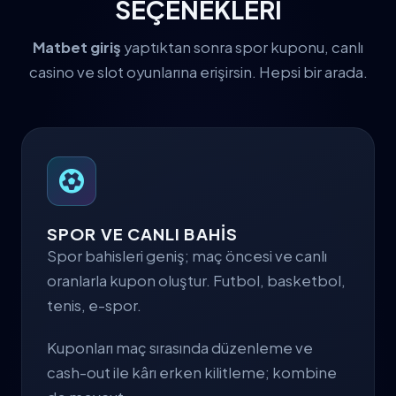
SEÇENEKLERİ
Matbet giriş
yaptıktan sonra spor kuponu, canlı
casino ve slot oyunlarına erişirsin. Hepsi bir arada.
SPOR VE CANLI BAHİS
Spor bahisleri geniş; maç öncesi ve canlı
oranlarla kupon oluştur. Futbol, basketbol,
tenis, e-spor.
Kuponları maç sırasında düzenleme ve
cash-out ile kârı erken kilitleme; kombine