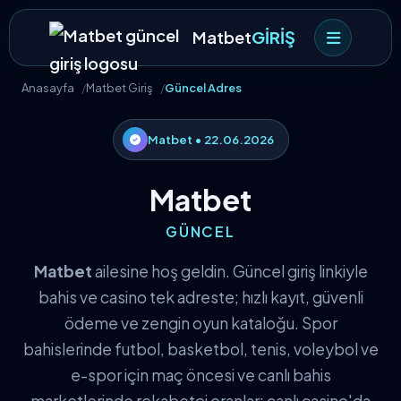
Matbet
GİRİŞ
Anasayfa
Matbet Giriş
Güncel Adres
Matbet • 22.06.2026
Matbet
GÜNCEL
Matbet
ailesine hoş geldin. Güncel giriş linkiyle
bahis ve casino tek adreste; hızlı kayıt, güvenli
ödeme ve zengin oyun kataloğu. Spor
bahislerinde futbol, basketbol, tenis, voleybol ve
e-spor için maç öncesi ve canlı bahis
marketlerinde rekabetçi oranlar; canlı casino'da