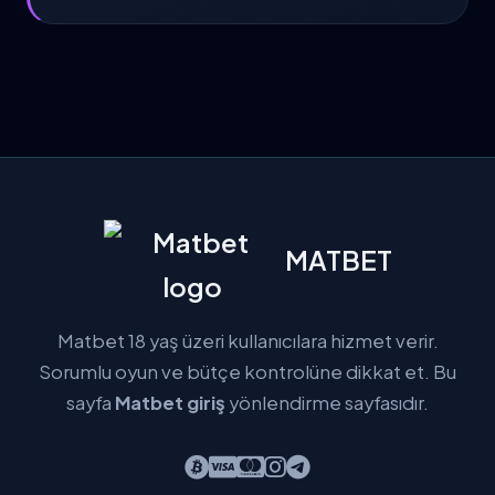
MATBET
Matbet 18 yaş üzeri kullanıcılara hizmet verir.
Sorumlu oyun ve bütçe kontrolüne dikkat et. Bu
sayfa
Matbet giriş
yönlendirme sayfasıdır.