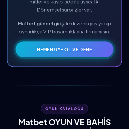
limitler ve kayıp iade ile ayrıcalıklı.
Dönemsel sürprizler var.
Matbet güncel giriş
ile düzenli giriş yapıp
oynadıkça VIP basamaklarına tırmanırsın.
HEMEN ÜYE OL VE DENE
OYUN KATALOĞU
Matbet OYUN VE BAHİS