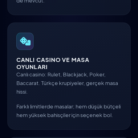
de mevcut.
CANLI CASINO VE MASA
OYUNLARI
Canlı casino: Rulet, Blackjack, Poker,
Baccarat. Türkçe krupiyeler, gerçek masa
hissi.
Farklı limitlerde masalar; hem düşük bütçeli
hem yüksek bahisçiler için seçenek bol.