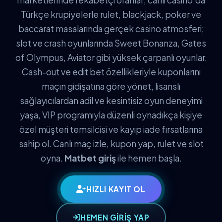
Türkçe krupiyelerle rulet, blackjack, poker ve
baccarat masalarında gerçek casino atmosferi;
slot ve crash oyunlarında Sweet Bonanza, Gates
of Olympus, Aviator gibi yüksek çarpanlı oyunlar.
Cash-out ve edit bet özellikleriyle kuponlarını
maçın gidişatına göre yönet, lisanslı
sağlayıcılardan adil ve kesintisiz oyun deneyimi
yaşa, VIP programıyla düzenli oynadıkça kişiye
özel müşteri temsilcisi ve kayıp iade fırsatlarına
sahip ol. Canlı maç izle, kupon yap, rulet ve slot
oyna.
Matbet giriş
ile hemen başla.
HIZLI KAYIT OL
HEMEN GİRİŞ YAP