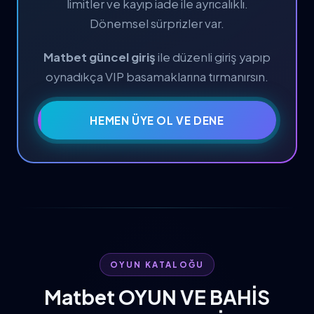
limitler ve kayıp iade ile ayrıcalıklı.
Dönemsel sürprizler var.
Matbet güncel giriş
ile düzenli giriş yapıp
oynadıkça VIP basamaklarına tırmanırsın.
HEMEN ÜYE OL VE DENE
OYUN KATALOĞU
Matbet OYUN VE BAHİS