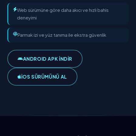
Web sürümüne göre daha akıcı ve hızlı bahis
deneyimi
Parmak izi ve yüz tanıma ile ekstra güvenlik
ANDROID APK İNDİR
IOS SÜRÜMÜNÜ AL