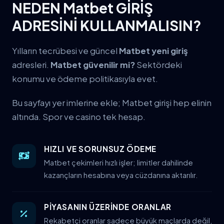
NEDEN Matbet GİRİŞ
ADRESİNİ KULLANMALISIN?
Yılların tecrübesi ve güncel
Matbet yeni giriş
adresleri.
Matbet güvenilir mi?
Sektördeki
konumu ve ödeme politikasıyla evet.
Bu sayfayı yer imlerine ekle; Matbet girişi hep elinin
altında. Spor ve casino tek hesap.
HIZLI VE SORUNSUZ ÖDEME
Matbet çekimleri hızlı işler; limitler dahilinde
kazançların hesabına veya cüzdanına aktarılır.
PİYASANIN ÜZERİNDE ORANLAR
Rekabetçi oranlar sadece büyük maçlarda değil,